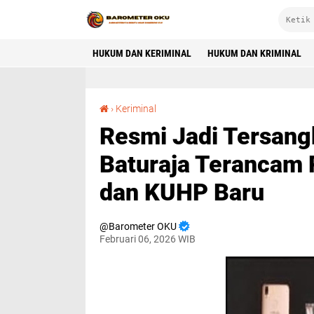
HUKUM DAN KERIMINAL
HUKUM DAN KRIMINAL
Resmi Jadi Tersangka, Bandar Sabu Asal Baturaja Terancam Pasal Berlapis UU Narkotika dan KUHP Baru
›
Keriminal
Resmi Jadi Tersang
Baturaja Terancam 
dan KUHP Baru
Barometer OKU
Februari 06, 2026 WIB