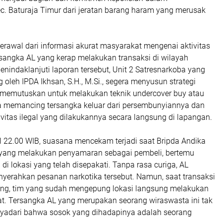
. Baturaja Timur dari jeratan barang haram yang merusak
berawal dari informasi akurat masyarakat mengenai aktivitas
sangka AL yang kerap melakukan transaksi di wilayah
enindaklanjuti laporan tersebut, Unit 2 Satresnarkoba yang
 oleh IPDA Ikhsan, S.H., M.Si., segera menyusun strategi
memutuskan untuk melakukan teknik undercover buy atau
 memancing tersangka keluar dari persembunyiannya dan
itas ilegal yang dilakukannya secara langsung di lapangan.
l 22.00 WIB, suasana mencekam terjadi saat Bripda Andika
yang melakukan penyamaran sebagai pembeli, bertemu
di lokasi yang telah disepakati. Tanpa rasa curiga, AL
yerahkan pesanan narkotika tersebut. Namun, saat transaksi
ng, tim yang sudah mengepung lokasi langsung melakukan
t. Tersangka AL yang merupakan seorang wiraswasta ini tak
nyadari bahwa sosok yang dihadapinya adalah seorang