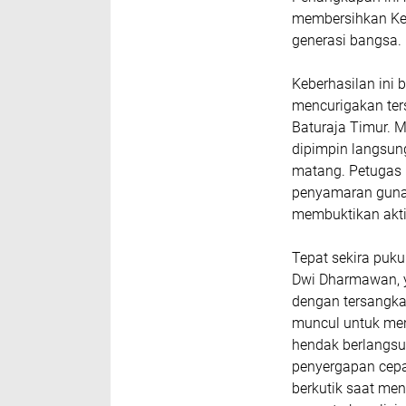
membersihkan Kec
generasi bangsa.
Keberhasilan ini 
mencurigakan ter
Baturaja Timur. M
dipimpin langsung
matang. Petugas 
penyamaran guna
membuktikan aktiv
Tepat sekira puku
Dwi Dharmawan, 
dengan tersangka 
muncul untuk men
hendak berlangsu
penyergapan cepa
berkutik saat me