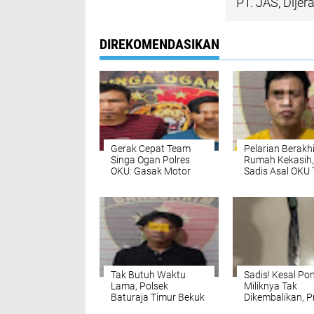
PT. JAS, Dije
DIREKOMENDASIKAN
Gerak Cepat Team
Pelarian Berakhi
Singa Ogan Polres
Rumah Kekasih,
OKU: Gasak Motor
Sadis Asal OKU 
Mahasiswi, Dua
Diringkus Polse
Petani Asal Lengkiti
Baturaja Timur 
Berakhir di Jeruji Besi
Lampung
Tak Butuh Waktu
Sadis! Kesal Po
Lama, Polsek
Miliknya Tak
Baturaja Timur Bekuk
Dikembalikan, Pr
Remaja yang Bawa
OKU Nekat Teba