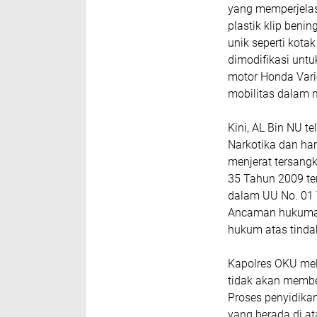
yang memperjelas 
plastik klip beni
unik seperti ko
dimodifikasi unt
motor Honda Vari
mobilitas dalam 
Kini, AL Bin NU t
Narkotika dan har
menjerat tersangk
35 Tahun 2009 te
dalam UU No. 01 
Ancaman hukuman 
hukum atas tind
Kapolres OKU mel
tidak akan membe
Proses penyidika
yang berada di a