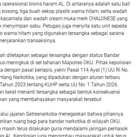
operasional bisnis haram AL. Di antaranya adalah satu ball
ng kosong, tiga buah sekop plastik warna hitam, serta wadah
tak kacamata dan wadah cream muka merk CHALONESE yang
uk menyimpan sabu. Petugas juga menyita satu unit sepeda
o warna hitam yang digunakan tersangka sebagai sarana
menjalankan transaksinya.
elah ditetapkan sebagai tersangka dengan status Bandar
us meringkuk di sel tahanan Mapolres OKU. Pihak kepolisian
a dengan pasal berlapis, yakni Pasal 114 Ayat (1) UU RI No.
ntang Narkotika, yang dipadukan dengan aturan terbaru
Tahun 2023 tentang KUHP serta UU No. 1 Tahun 2026.
berat menanti tersangka sebagai bentuk konsekuensi
akan yang membahayakan masyarakat tersebut
alui jajaran Satresnarkoba menegaskan bahwa pihaknya
rikan ruang bagi para bandar narkotika di wilayah OKU.
n masih terus dilakukan guna mendalami jaringan pemasok
tas AL. Kepolisian juga mengimbau masyarakat untuk terus