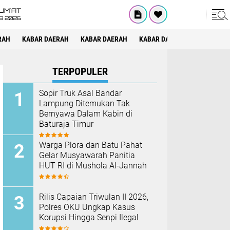
UM'AT
08 2026
RAH
KABAR DAERAH
KABAR DAERAH
KABAR DAERAH
KABAR DAE
TERPOPULER
Sopir Truk Asal Bandar
Lampung Ditemukan Tak
Bernyawa Dalam Kabin di
Baturaja Timur
Warga Plora dan Batu Pahat
Gelar Musyawarah Panitia
HUT RI di Mushola Al-Jannah
Rilis Capaian Triwulan II 2026,
Polres OKU Ungkap Kasus
Korupsi Hingga Senpi Ilegal