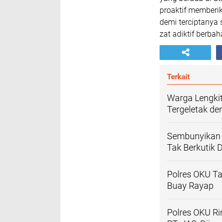
proaktif memberik
demi terciptanya 
zat adiktif berbah
Terkait
Warga Lengkit
Tergeletak de
Sembunyikan H
Tak Berkutik 
Polres OKU T
Buay Rayap
Polres OKU R