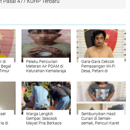
rat Pasal 477 KUHP Terbaru
r di
Pelaku Pencurian
Gara-Gara Cekcok
 Begal
Meteran Air PDAM di
Pemasangan Wi-Fi
Timur
Kelurahan Kemalaraja
Desa, Petani di
k
Berhasil Dibekuk Polisi
Pengandonan OKU
di
Dibacok Parang Saat
Mediasi
nsel
Warga Lengkiti
Sembunyikan Hasil
Gempar, Sesosok
Curian di Semak-
ia di
Mayat Pria Berkaos
semak, Pencuri Karet
s
Pink Tergeletak
di OKU Tak Berkutik