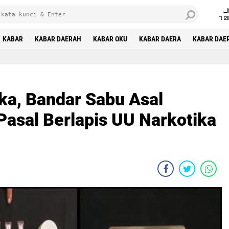
J
7 
KABAR
KABAR DAERAH
KABAR OKU
KABAR DAERA
KABAR DAE
ka, Bandar Sabu Asal
Pasal Berlapis UU Narkotika