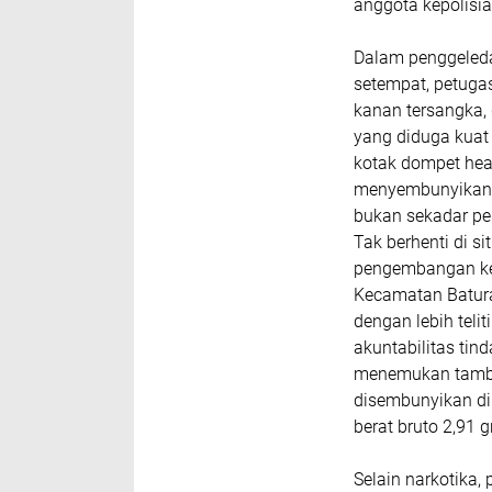
anggota kepolisia
Dalam penggeleda
setempat, petuga
kanan tersangka, 
yang diduga kuat
kotak dompet hea
menyembunyikan s
bukan sekadar pe
Tak berhenti di s
pengembangan ke 
Kecamatan Batura
dengan lebih teli
akuntabilitas tin
menemukan tambah
disembunyikan di
berat bruto 2,91 
Selain narkotika