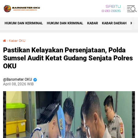
SABTU
8 08 2026
HUKUM DAN KERIMINAL
HUKUM DAN KRIMINAL
KABAR
KABAR DAERAH
KAB
›
Kabar OKU
Pastikan Kelayakan Persenjataan, Polda Sumsel Audit Ketat Gudang Senjata Polres OKU
Pastikan Kelayakan Persenjataan, Polda
Sumsel Audit Ketat Gudang Senjata Polres
OKU
Barometer OKU
April 08, 2026 WIB