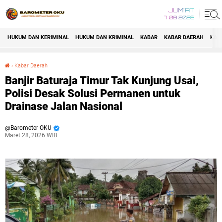
JUM'AT
7 08 2026
HUKUM DAN KERIMINAL
HUKUM DAN KRIMINAL
KABAR
KABAR DAERAH
KAB
›
Kabar Daerah
Banjir Baturaja Timur Tak Kunjung Usai, Polisi Desak Solusi Permanen untuk Drainase Jalan Nasional
Banjir Baturaja Timur Tak Kunjung Usai,
Polisi Desak Solusi Permanen untuk
Drainase Jalan Nasional
Barometer OKU
Maret 28, 2026 WIB