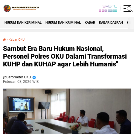
SABTU
8 08 2026
HUKUM DAN KERIMINAL
HUKUM DAN KRIMINAL
KABAR
KABAR DAERAH
KAB
›
Kabar OKU
Sambut Era Baru Hukum Nasional, Personel Polres OKU Dalami Transformasi KUHP dan KUHAP agar Lebih Humanis"
Sambut Era Baru Hukum Nasional,
Personel Polres OKU Dalami Transformasi
KUHP dan KUHAP agar Lebih Humanis"
Barometer OKU
Februari 03, 2026 WIB