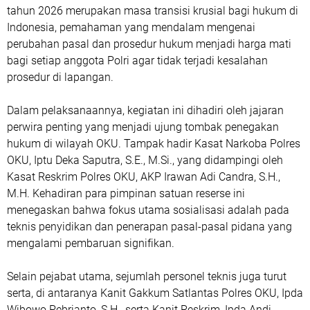
tahun 2026 merupakan masa transisi krusial bagi hukum di
Indonesia, pemahaman yang mendalam mengenai
perubahan pasal dan prosedur hukum menjadi harga mati
bagi setiap anggota Polri agar tidak terjadi kesalahan
prosedur di lapangan.
Dalam pelaksanaannya, kegiatan ini dihadiri oleh jajaran
perwira penting yang menjadi ujung tombak penegakan
hukum di wilayah OKU. Tampak hadir Kasat Narkoba Polres
OKU, Iptu Deka Saputra, S.E., M.Si., yang didampingi oleh
Kasat Reskrim Polres OKU, AKP Irawan Adi Candra, S.H.,
M.H. Kehadiran para pimpinan satuan reserse ini
menegaskan bahwa fokus utama sosialisasi adalah pada
teknis penyidikan dan penerapan pasal-pasal pidana yang
mengalami pembaruan signifikan.
Selain pejabat utama, sejumlah personel teknis juga turut
serta, di antaranya Kanit Gakkum Satlantas Polres OKU, Ipda
Wibowo Pebrianto, S.H., serta Kanit Reskrim, Ipda Andi.