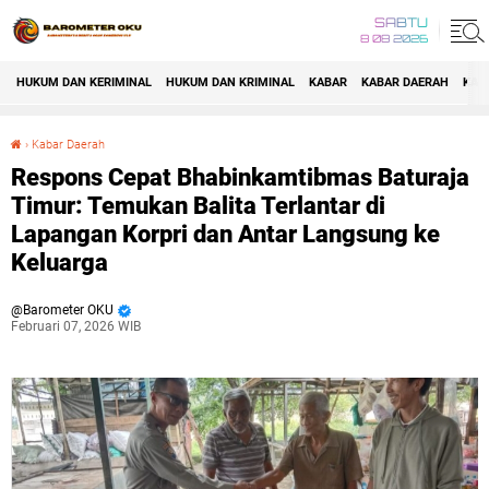
SABTU
8 08 2026
HUKUM DAN KERIMINAL
HUKUM DAN KRIMINAL
KABAR
KABAR DAERAH
KAB
›
Kabar Daerah
Respons Cepat Bhabinkamtibmas Baturaja Timur: Temukan Balita Terlantar di Lapangan Korpri dan Antar Langsung ke Keluarga
Respons Cepat Bhabinkamtibmas Baturaja
Timur: Temukan Balita Terlantar di
Lapangan Korpri dan Antar Langsung ke
Keluarga
Barometer OKU
Februari 07, 2026 WIB