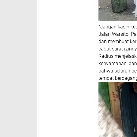
“Jangan kasih k
Jalan Warsito. Pa
dan membuat kerib
cabut surat izinn
Radius menjelaska
kenyamanan, dan 
bahwa seluruh p
tempat berdagang