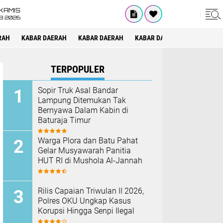
KAMIS
8 2026
RAH
KABAR DAERAH
KABAR DAERAH
KABAR DAERAH
KABAR DAE
TERPOPULER
Sopir Truk Asal Bandar
Lampung Ditemukan Tak
Bernyawa Dalam Kabin di
Baturaja Timur
Warga Plora dan Batu Pahat
Gelar Musyawarah Panitia
HUT RI di Mushola Al-Jannah
Rilis Capaian Triwulan II 2026,
Polres OKU Ungkap Kasus
Korupsi Hingga Senpi Ilegal