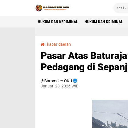
HUKUM DAN KERIMINAL
HUKUM DAN KRIMINAL
Pasar Atas Baturaja Ditertibkan, Tak Ada Lagi Pedagang di Sepanjang Jalan Warsito
›
kabar daerah
Pasar Atas Baturaja
Pedagang di Sepanj
Barometer OKU
Januari 28, 2026 WIB