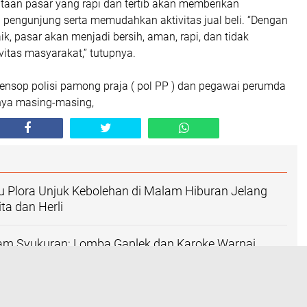
taan pasar yang rapi dan tertib akan memberikan
pengunjung serta memudahkan aktivitas jual beli. “Dengan
k, pasar akan menjadi bersih, aman, rapi, dan tidak
itas masyarakat,” tutupnya.
ensop polisi pamong praja ( pol PP ) dan pegawai perumda
nya masing-masing,
bu Plora Unjuk Kebolehan di Malam Hiburan Jelang
ta dan Herli
m Syukuran: Lomba Gaplek dan Karoke Warnai
ikahan Hermita Vera dan Herli Altrian
ngan Garis Polisi, Puluhan Pedagang Pasar Atas