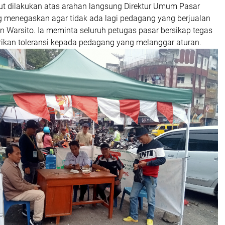
but dilakukan atas arahan langsung Direktur Umum Pasar
ng menegaskan agar tidak ada lagi pedagang yang berjualan
n Warsito. Ia meminta seluruh petugas pasar bersikap tegas
ikan toleransi kepada pedagang yang melanggar aturan.