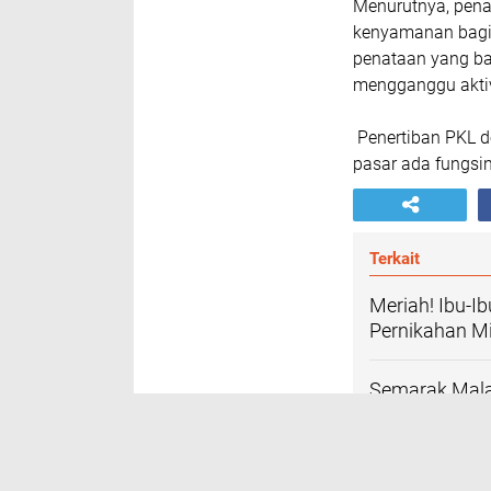
Menurutnya, pena
kenyamanan bagi 
penataan yang bai
mengganggu aktiv
Penertiban PKL d
pasar ada fungsi
Terkait
Meriah! Ibu-I
Pernikahan Mi
Semarak Mala
Perayaan Pern
Buntut Pemasa