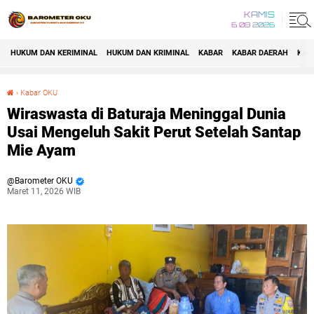
KAMIS
6 08 2026
HUKUM DAN KERIMINAL
HUKUM DAN KRIMINAL
KABAR
KABAR DAERAH
KAB
›
Kabar OKU
Wiraswasta di Baturaja Meninggal Dunia Usai Mengeluh Sakit Perut Setelah Santap Mie Ayam
Wiraswasta di Baturaja Meninggal Dunia
Usai Mengeluh Sakit Perut Setelah Santap
Mie Ayam
Barometer OKU
Maret 11, 2026 WIB