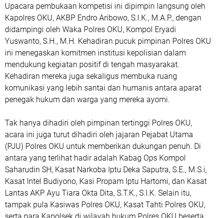
Upacara pembukaan kompetisi ini dipimpin langsung oleh
Kapolres OKU, AKBP Endro Aribowo, S.I.K., M.A.P., dengan
didampingi oleh Waka Polres OKU, Kompol Eryadi
Yuswanto, S.H., M.H. Kehadiran pucuk pimpinan Polres OKU
ini menegaskan komitmen institusi kepolisian dalam
mendukung kegiatan positif di tengah masyarakat.
Kehadiran mereka juga sekaligus membuka ruang
komunikasi yang lebih santai dan humanis antara aparat
penegak hukum dan warga yang mereka ayomi.
Tak hanya dihadiri oleh pimpinan tertinggi Polres OKU,
acara ini juga turut dihadiri oleh jajaran Pejabat Utama
(PJU) Polres OKU untuk memberikan dukungan penuh. Di
antara yang terlihat hadir adalah Kabag Ops Kompol
Saharudin SH, Kasat Narkoba Iptu Deka Saputra, S.E., M.S.i,
Kasat Intel Budiyono, Kasi Propam Iptu Hartomi, dan Kasat
Lantas AKP Ayu Tiara Okta Dita, S.T.K., S.I.K. Selain itu,
tampak pula Kasiwas Polres OKU, Kasat Tahti Polres OKU,
serta para Kapolsek di wilayah hukum Polres OKU beserta