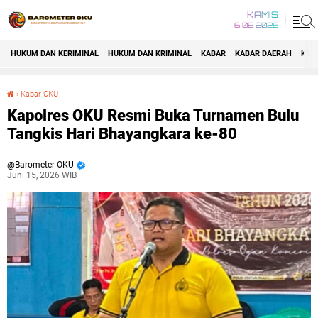
KAMIS
6 08 2026
HUKUM DAN KERIMINAL
HUKUM DAN KRIMINAL
KABAR
KABAR DAERAH
KAB
›
Kabar OKU
Kapolres OKU Resmi Buka Turnamen Bulu Tangkis Hari Bhayangkara ke-80
Kapolres OKU Resmi Buka Turnamen Bulu
Tangkis Hari Bhayangkara ke-80
Barometer OKU
Juni 15, 2026 WIB