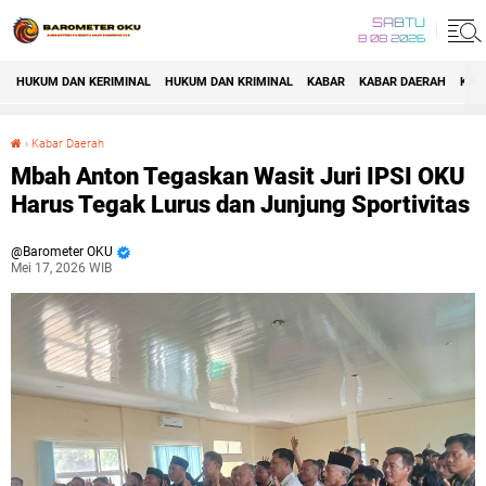
SABTU
8 08 2026
HUKUM DAN KERIMINAL
HUKUM DAN KRIMINAL
KABAR
KABAR DAERAH
KAB
›
Kabar Daerah
Mbah Anton Tegaskan Wasit Juri IPSI OKU Harus Tegak Lurus dan Junjung Sportivitas
Mbah Anton Tegaskan Wasit Juri IPSI OKU
Harus Tegak Lurus dan Junjung Sportivitas
Barometer OKU
Mei 17, 2026 WIB