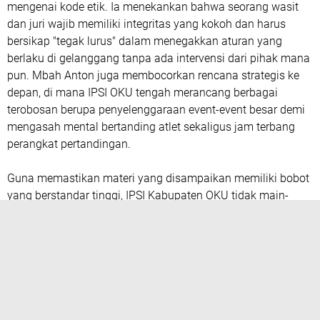
mengenai kode etik. Ia menekankan bahwa seorang wasit
dan juri wajib memiliki integritas yang kokoh dan harus
bersikap "tegak lurus" dalam menegakkan aturan yang
berlaku di gelanggang tanpa ada intervensi dari pihak mana
pun. Mbah Anton juga membocorkan rencana strategis ke
depan, di mana IPSI OKU tengah merancang berbagai
terobosan berupa penyelenggaraan event-event besar demi
mengasah mental bertanding atlet sekaligus jam terbang
perangkat pertandingan.
Guna memastikan materi yang disampaikan memiliki bobot
yang berstandar tinggi, IPSI Kabupaten OKU tidak main-
main dengan mendatangkan narasumber dan wasit senior
langsung dari Kota Palembang, yaitu Pohan Kurniawan dan
Bayu Iswana. Kehadiran para pakar ini diharapkan mampu
mentransfer ilmu, menyamakan persepsi aturan
pertandingan terbaru, serta membagikan pengalaman
internasional mereka. Melalui investasi SDM ini, IPSI OKU
optimis dapat melahirkan korps wasit dan juri yang