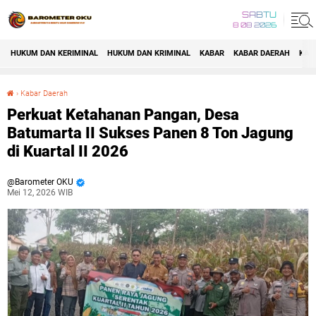
SABTU
8 08 2026
HUKUM DAN KERIMINAL
HUKUM DAN KRIMINAL
KABAR
KABAR DAERAH
KAB
›
Kabar Daerah
Perkuat Ketahanan Pangan, Desa Batumarta II Sukses Panen 8 Ton Jagung di Kuartal II 2026
Perkuat Ketahanan Pangan, Desa
Batumarta II Sukses Panen 8 Ton Jagung
di Kuartal II 2026
Barometer OKU
Mei 12, 2026 WIB