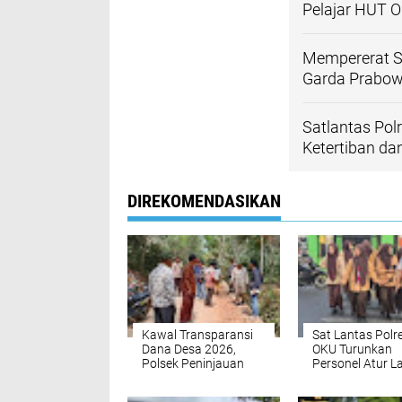
Pelajar HUT 
Mempererat S
Garda Prabo
Satlantas Pol
Ketertiban dan
DIREKOMENDASIKAN
Kawal Transparansi
Sat Lantas Polr
Dana Desa 2026,
OKU Turunkan
Polsek Peninjauan
Personel Atur L
dan Muspika Cek
Lintas Pagi di Ti
Pembangunan TPT di
Rawan Baturaj