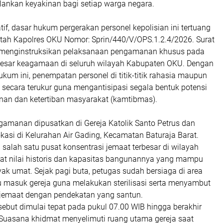
ankan keyakinan bagi setiap warga negara.
tif, dasar hukum pergerakan personel kepolisian ini tertuang
ntah Kapolres OKU Nomor: Sprin/440/V/OPS.1.2.4/2026. Surat
t menginstruksikan pelaksanaan pengamanan khusus pada
esar keagamaan di seluruh wilayah Kabupaten OKU. Dengan
um ini, penempatan personel di titik-titik rahasia maupun
 secara terukur guna mengantisipasi segala bentuk potensi
an dan ketertiban masyarakat (kamtibmas).
amanan dipusatkan di Gereja Katolik Santo Petrus dan
kasi di Kelurahan Air Gading, Kecamatan Baturaja Barat.
i salah satu pusat konsentrasi jemaat terbesar di wilayah
gat nilai historis dan kapasitas bangunannya yang mampu
 umat. Sejak pagi buta, petugas sudah bersiaga di area
u masuk gereja guna melakukan sterilisasi serta menyambut
jemaat dengan pendekatan yang santun.
sebut dimulai tepat pada pukul 07.00 WIB hingga berakhir
 Suasana khidmat menyelimuti ruang utama gereja saat