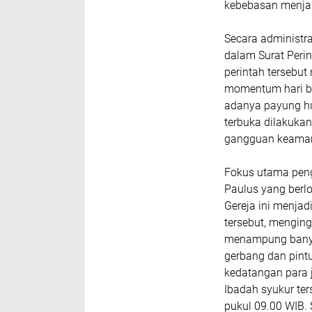
kebebasan menjal
Secara administra
dalam Surat Peri
perintah tersebu
momentum hari b
adanya payung huk
terbuka dilakukan
gangguan keaman
Fokus utama peng
Paulus yang berlo
Gereja ini menjad
tersebut, mengin
menampung banyak
gerbang dan pint
kedatangan para 
Ibadah syukur ter
pukul 09.00 WIB.