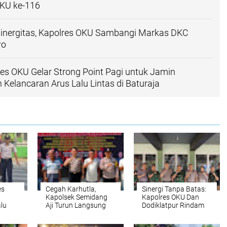
OKU ke-116
inergitas, Kapolres OKU Sambangi Markas DKC
wo
res OKU Gelar Strong Point Pagi untuk Jamin
 Kelancaran Arus Lalu Lintas di Baturaja
es
Cegah Karhutla,
Sinergi Tanpa Batas:
Kapolsek Semidang
Kapolres OKU Dan
alu
Aji Turun Langsung
Dodiklatpur Rindam
tik
Sosialisasi ke Desa
II/Sriwijaya Bahas
a
Pengaringan
Stabilitas Wilayah