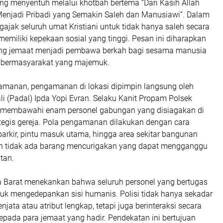
ang menyentuh melalui khotbah bertema “Dari Kasih Allah
Menjadi Pribadi yang Semakin Saleh dan Manusiawi”. Dalam
gajak seluruh umat Kristiani untuk tidak hanya saleh secara
a memiliki kepekaan sosial yang tinggi. Pesan ini diharapkan
 jemaat menjadi pembawa berkah bagi sesama manusia
 bermasyarakat yang majemuk.
keamanan, pengamanan di lokasi dipimpin langsung oleh
i (Padal) Ipda Yopi Evran. Selaku Kanit Propam Polsek
ia membawahi enam personel gabungan yang disiagakan di
rategis gereja. Pola pengamanan dilakukan dengan cara
arkir, pintu masuk utama, hingga area sekitar bangunan
n tidak ada barang mencurigakan yang dapat mengganggu
tan.
a Barat menekankan bahwa seluruh personel yang bertugas
tuk mengedepankan sisi humanis. Polisi tidak hanya sekadar
jata atau atribut lengkap, tetapi juga berinteraksi secara
epada para jemaat yang hadir. Pendekatan ini bertujuan