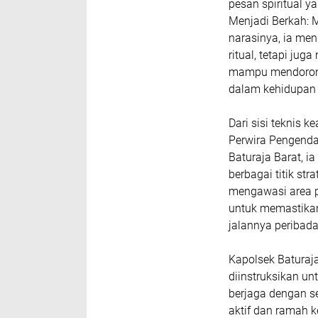
pesan spiritual y
Menjadi Berkah: 
narasinya, ia men
ritual, tetapi jug
mampu mendorong
dalam kehidupan
Dari sisi teknis 
Perwira Pengendal
Baturaja Barat, 
berbagai titik st
mengawasi area p
untuk memastika
jalannya peribada
Kapolsek Baturaj
diinstruksikan un
berjaga dengan sen
aktif dan ramah k