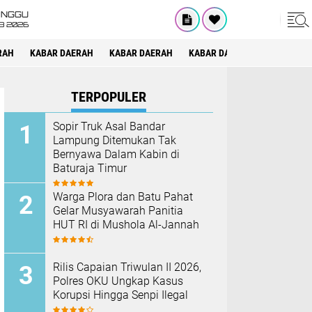
INGGU
8 2026
RAH
KABAR DAERAH
KABAR DAERAH
KABAR DAERAH
KABAR DAE
TERPOPULER
Sopir Truk Asal Bandar
Lampung Ditemukan Tak
Bernyawa Dalam Kabin di
Baturaja Timur
Warga Plora dan Batu Pahat
Gelar Musyawarah Panitia
HUT RI di Mushola Al-Jannah
Rilis Capaian Triwulan II 2026,
Polres OKU Ungkap Kasus
Korupsi Hingga Senpi Ilegal