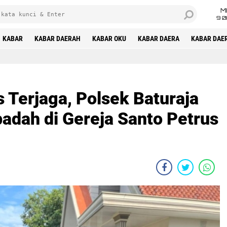
M
9 0
KABAR
KABAR DAERAH
KABAR OKU
KABAR DAERA
KABAR DAE
 Terjaga, Polsek Baturaja
badah di Gereja Santo Petrus