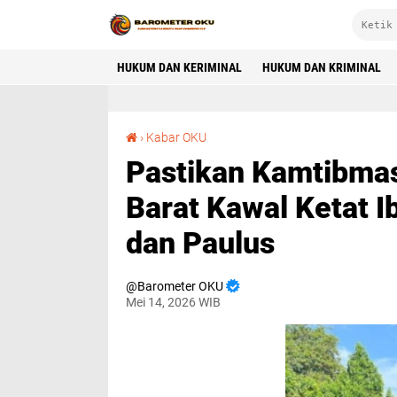
HUKUM DAN KERIMINAL
HUKUM DAN KRIMINAL
Pastikan Kamtibmas Terjaga, Polsek Baturaja Barat Kawal Ketat Ibadah di Gereja Santo Petrus dan Paulus
›
Kabar OKU
Pastikan Kamtibmas
Barat Kawal Ketat I
dan Paulus
Barometer OKU
Mei 14, 2026 WIB