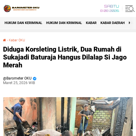
SABTU
8 08 2026
HUKUM DAN KERIMINAL
HUKUM DAN KRIMINAL
KABAR
KABAR DAERAH
KAB
›
Kabar OKU
Diduga Korsleting Listrik, Dua Rumah di Sukajadi Baturaja Hangus Dilalap Si Jago Merah
Diduga Korsleting Listrik, Dua Rumah di
Sukajadi Baturaja Hangus Dilalap Si Jago
Merah
Barometer OKU
Maret 25, 2026 WIB