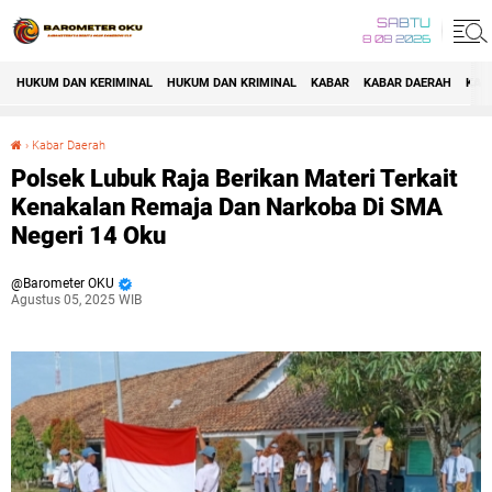
SABTU
8 08 2026
HUKUM DAN KERIMINAL
HUKUM DAN KRIMINAL
KABAR
KABAR DAERAH
KAB
›
Kabar Daerah
Polsek Lubuk Raja Berikan Materi Terkait Kenakalan Remaja Dan Narkoba Di SMA Negeri 14 Oku
Polsek Lubuk Raja Berikan Materi Terkait
Kenakalan Remaja Dan Narkoba Di SMA
Negeri 14 Oku
Barometer OKU
Agustus 05, 2025 WIB