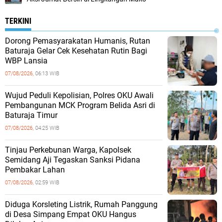
TERKINI
Dorong Pemasyarakatan Humanis, Rutan
Baturaja Gelar Cek Kesehatan Rutin Bagi
WBP Lansia
07/08/2026,
06:13 WIB
Wujud Peduli Kepolisian, Polres OKU Awali
Pembangunan MCK Program Belida Asri di
Baturaja Timur
07/08/2026,
04:25 WIB
Tinjau Perkebunan Warga, Kapolsek
Semidang Aji Tegaskan Sanksi Pidana
Pembakar Lahan
07/08/2026,
02:59 WIB
Diduga Korsleting Listrik, Rumah Panggung
di Desa Simpang Empat OKU Hangus