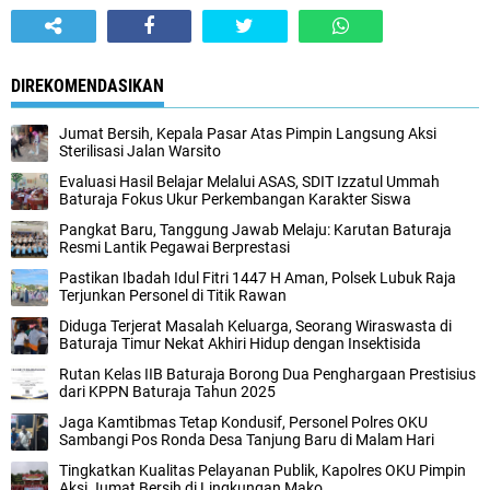
DIREKOMENDASIKAN
Jumat Bersih, Kepala Pasar Atas Pimpin Langsung Aksi
Sterilisasi Jalan Warsito
Evaluasi Hasil Belajar Melalui ASAS, SDIT Izzatul Ummah
Baturaja Fokus Ukur Perkembangan Karakter Siswa
Pangkat Baru, Tanggung Jawab Melaju: Karutan Baturaja
Resmi Lantik Pegawai Berprestasi
Pastikan Ibadah Idul Fitri 1447 H Aman, Polsek Lubuk Raja
Terjunkan Personel di Titik Rawan
Diduga Terjerat Masalah Keluarga, Seorang Wiraswasta di
Baturaja Timur Nekat Akhiri Hidup dengan Insektisida
Rutan Kelas IIB Baturaja Borong Dua Penghargaan Prestisius
dari KPPN Baturaja Tahun 2025
Jaga Kamtibmas Tetap Kondusif, Personel Polres OKU
Sambangi Pos Ronda Desa Tanjung Baru di Malam Hari
Tingkatkan Kualitas Pelayanan Publik, Kapolres OKU Pimpin
Aksi Jumat Bersih di Lingkungan Mako