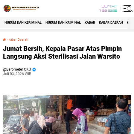
JUM'AT
7 08 2026
HUKUM DAN KERIMINAL
HUKUM DAN KRIMINAL
KABAR
KABAR DAERAH
KAB
›
kabar Daerah
Jumat Bersih, Kepala Pasar Atas Pimpin Langsung Aksi Sterilisasi Jalan Warsito
Jumat Bersih, Kepala Pasar Atas Pimpin
Langsung Aksi Sterilisasi Jalan Warsito
Barometer OKU
Juli 03, 2026 WIB