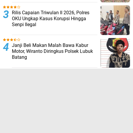
Rilis Capaian Triwulan II 2026, Polres
OKU Ungkap Kasus Korupsi Hingga
Senpi Ilegal
Janji Beli Makan Malah Bawa Kabur
Motor, Wiranto Diringkus Polsek Lubuk
Batang
Wujud Peduli Kepolisian, Polres OKU
Awali Pembangunan MCK Program
Belida Asri di Baturaja Timur
TERPOPULER LAINNYA