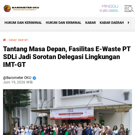
MINGGU
9 08 2026
HUKUM DAN KERIMINAL
HUKUM DAN KRIMINAL
KABAR
KABAR DAERAH
KAB
›
kabar daerah
Tantang Masa Depan, Fasilitas E-Waste PT SDLi Jadi Sorotan Delegasi Lingkungan IMT-GT
Tantang Masa Depan, Fasilitas E-Waste PT
SDLi Jadi Sorotan Delegasi Lingkungan
IMT-GT
Barometer OKU
Juni 19, 2026 WIB