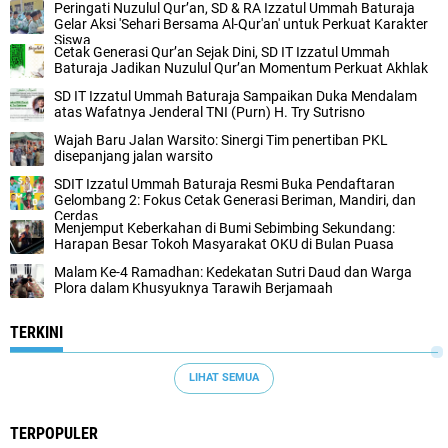
Peringati Nuzulul Qur’an, SD & RA Izzatul Ummah Baturaja
Gelar Aksi 'Sehari Bersama Al-Qur'an' untuk Perkuat Karakter
Siswa
Cetak Generasi Qur’an Sejak Dini, SD IT Izzatul Ummah
Baturaja Jadikan Nuzulul Qur’an Momentum Perkuat Akhlak
SD IT Izzatul Ummah Baturaja Sampaikan Duka Mendalam
atas Wafatnya Jenderal TNI (Purn) H. Try Sutrisno
Wajah Baru Jalan Warsito: Sinergi Tim penertiban PKL
disepanjang jalan warsito
SDIT Izzatul Ummah Baturaja Resmi Buka Pendaftaran
Gelombang 2: Fokus Cetak Generasi Beriman, Mandiri, dan
Cerdas
Menjemput Keberkahan di Bumi Sebimbing Sekundang:
Harapan Besar Tokoh Masyarakat OKU di Bulan Puasa
Malam Ke-4 Ramadhan: Kedekatan Sutri Daud dan Warga
Plora dalam Khusyuknya Tarawih Berjamaah
TERKINI
LIHAT SEMUA
TERPOPULER