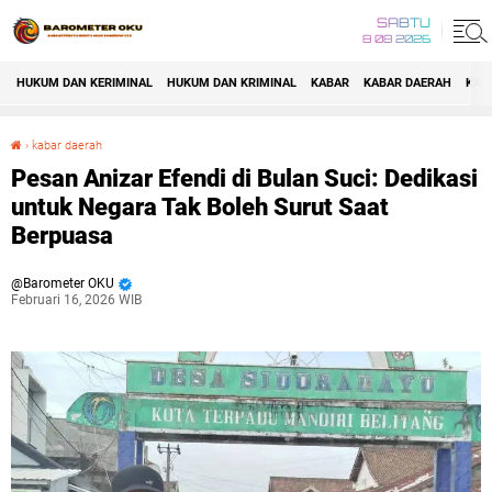
SABTU
8 08 2026
HUKUM DAN KERIMINAL
HUKUM DAN KRIMINAL
KABAR
KABAR DAERAH
KAB
›
kabar daerah
Pesan Anizar Efendi di Bulan Suci: Dedikasi untuk Negara Tak Boleh Surut Saat Berpuasa
Pesan Anizar Efendi di Bulan Suci: Dedikasi
untuk Negara Tak Boleh Surut Saat
Berpuasa
Barometer OKU
Februari 16, 2026 WIB