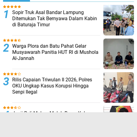
Sopir Truk Asal Bandar Lampung
Ditemukan Tak Bernyawa Dalam Kabin
di Baturaja Timur
Warga Plora dan Batu Pahat Gelar
Musyawarah Panitia HUT RI di Mushola
Al-Jannah
Rilis Capaian Triwulan II 2026, Polres
OKU Ungkap Kasus Korupsi Hingga
Senpi Ilegal
Janji Beli Makan Malah Bawa Kabur
Motor, Wiranto Diringkus Polsek Lubuk
Batang