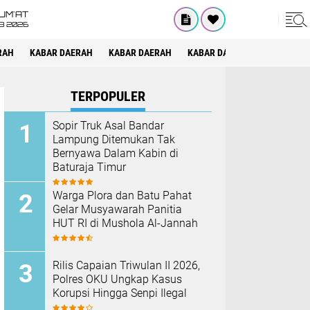
UM'AT
08 2026
RAH
KABAR DAERAH
KABAR DAERAH
KABAR DAERAH
KABAR DAE
TERPOPULER
Sopir Truk Asal Bandar
Lampung Ditemukan Tak
Bernyawa Dalam Kabin di
Baturaja Timur
Warga Plora dan Batu Pahat
Gelar Musyawarah Panitia
HUT RI di Mushola Al-Jannah
Rilis Capaian Triwulan II 2026,
Polres OKU Ungkap Kasus
Korupsi Hingga Senpi Ilegal