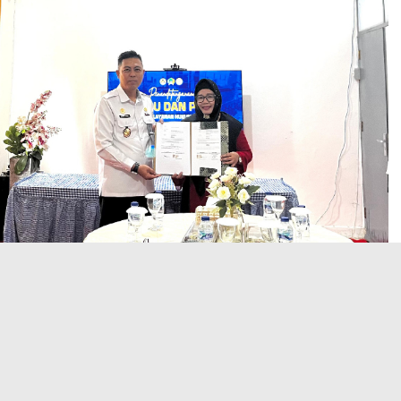
ni, Rutan Baturaja menegaskan komitmennya mendukung
enjamin terpenuhinya hak warga binaan atas akses bantuan
anya MoU dan PKS ini, layanan LCC diharapkan semakin
mberikan pendampingan hukum yang tepat sasaran,
erkesinambungan.