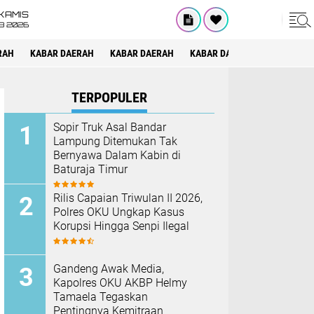
KAMIS
8 2026
RAH
KABAR DAERAH
KABAR DAERAH
KABAR DAERAH
KABAR DAE
TERPOPULER
Sopir Truk Asal Bandar
Lampung Ditemukan Tak
Bernyawa Dalam Kabin di
Baturaja Timur
Rilis Capaian Triwulan II 2026,
Polres OKU Ungkap Kasus
Korupsi Hingga Senpi Ilegal
Gandeng Awak Media,
Kapolres OKU AKBP Helmy
Tamaela Tegaskan
Pentingnya Kemitraan