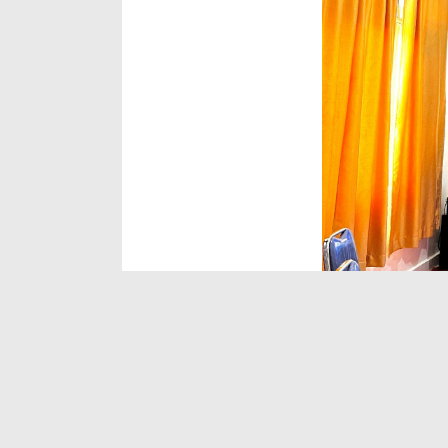
Melalui momen i
penuh LCC guna m
hukum. Dengan ad
efektif dalam me
akuntabel, dan b