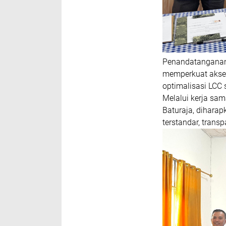
Penandatanganan 
memperkuat akses
optimalisasi LCC 
Melalui kerja sa
Baturaja, dihara
terstandar, trans