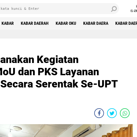
6 0
KABAR
KABAR DAERAH
KABAR OKU
KABAR DAERA
KABAR DAE
sanakan Kegiatan
oU dan PKS Layanan
 Secara Serentak Se-UPT