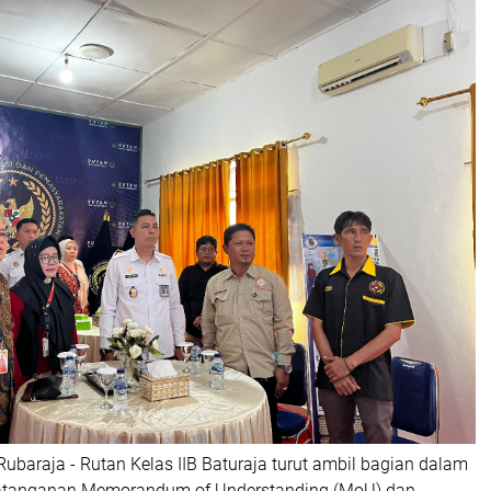
ubaraja - Rutan Kelas IIB Baturaja turut ambil bagian dalam
atanganan Memorandum of Understanding (MoU) dan