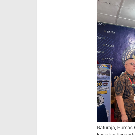
Baturaja, Humas R
kegiatan Penand