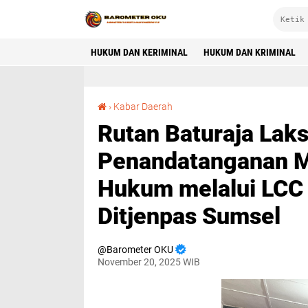
HUKUM DAN KERIMINAL
HUKUM DAN KRIMINAL
Rutan Baturaja Laksanakan Kegiatan Penandatanganan MoU dan PKS Layanan Hukum melalui LCC Secara Serentak Se-UPT Ditjenpas Sumsel
›
Kabar Daerah
Rutan Baturaja Lak
Penandatanganan M
Hukum melalui LCC
Ditjenpas Sumsel
Barometer OKU
November 20, 2025 WIB