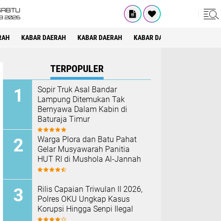
SABTU
8 2026
RAH
KABAR DAERAH
KABAR DAERAH
KABAR DAERAH
KABAR DAE
TERPOPULER
Sopir Truk Asal Bandar
Lampung Ditemukan Tak
Bernyawa Dalam Kabin di
Baturaja Timur
Warga Plora dan Batu Pahat
Gelar Musyawarah Panitia
HUT RI di Mushola Al-Jannah
Rilis Capaian Triwulan II 2026,
Polres OKU Ungkap Kasus
Korupsi Hingga Senpi Ilegal