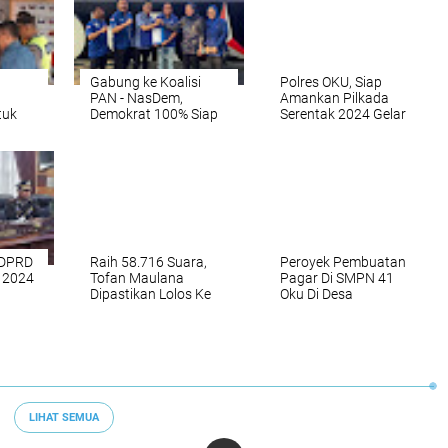
Gabung ke Koalisi
Polres OKU, Siap
PAN - NasDem,
Amankan Pilkada
tuk
Demokrat 100% Siap
Serentak 2024 Gelar
Menangkan YPN
Simulasi Sispamkota
YESS
lu
 DPRD
Raih 58.716 Suara,
Peroyek Pembuatan
 2024
Tofan Maulana
Pagar Di SMPN 41
Dipastikan Lolos Ke
Oku Di Desa
Senayan
Sukahmaju Diduga
Asal Jadi
LIHAT SEMUA