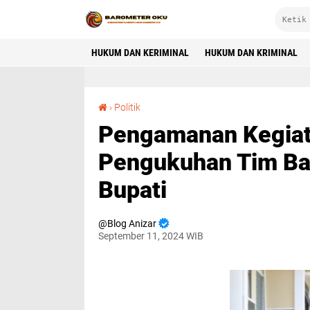
HUKUM DAN KERIMINAL
HUKUM DAN KRIMINAL
Pengamanan Kegiatan Deklarasi Dan Pengukuhan Tim Bacalon Bupati Dan Wakil Bupati
›
Politik
Pengamanan Kegiat
Pengukuhan Tim Bac
Bupati
Blog Anizar
September 11, 2024 WIB