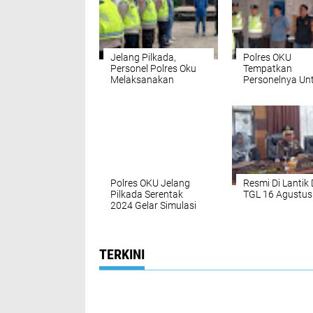
Jelang Pilkada,
Polres OKU
Personel Polres Oku
Tempatkan
Melaksanakan
Personelnya Un
Pengamanan Kantor
Mengamankan
KPU Kabupaten Oku
Kantor Badan
Pengawas Pemi
Polres OKU Jelang
Resmi Di Lantik
Pilkada Serentak
TGL 16 Agustus
2024 Gelar Simulasi
Sispamkota
TERKINI