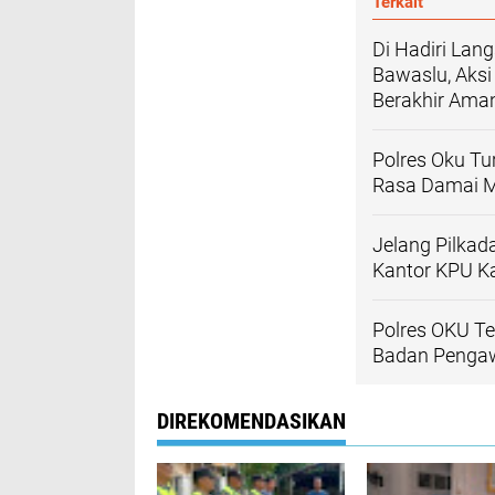
Terkait
Di Hadiri Lan
Bawaslu, Aksi
Berakhir Ama
Polres Oku Tu
Rasa Damai M
Jelang Pilka
Kantor KPU K
Polres OKU T
Badan Penga
DIREKOMENDASIKAN