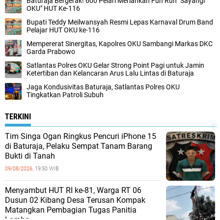
Baturaja Bergerak! 600 Pelari Meriahkan Fun Run "Sayangi
OKU" HUT Ke-116
Bupati Teddy Meilwansyah Resmi Lepas Karnaval Drum Band
Pelajar HUT OKU ke-116
Mempererat Sinergitas, Kapolres OKU Sambangi Markas DKC
Garda Prabowo
Satlantas Polres OKU Gelar Strong Point Pagi untuk Jamin
Ketertiban dan Kelancaran Arus Lalu Lintas di Baturaja
Jaga Kondusivitas Baturaja, Satlantas Polres OKU
Tingkatkan Patroli Subuh
TERKINI
Tim Singa Ogan Ringkus Pencuri iPhone 15
di Baturaja, Pelaku Sempat Tanam Barang
Bukti di Tanah
09/08/2026,
19:50 WIB
Menyambut HUT RI ke-81, Warga RT 06
Dusun 02 Kibang Desa Terusan Kompak
Matangkan Pembagian Tugas Panitia
Lomba