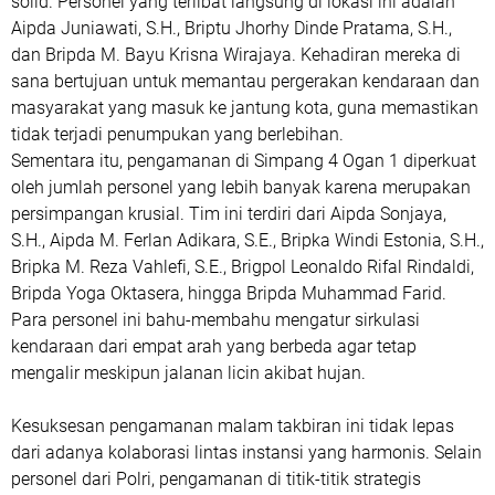
solid. Personel yang terlibat langsung di lokasi ini adalah
Aipda Juniawati, S.H., Briptu Jhorhy Dinde Pratama, S.H.,
dan Bripda M. Bayu Krisna Wirajaya. Kehadiran mereka di
sana bertujuan untuk memantau pergerakan kendaraan dan
masyarakat yang masuk ke jantung kota, guna memastikan
tidak terjadi penumpukan yang berlebihan.
Sementara itu, pengamanan di Simpang 4 Ogan 1 diperkuat
oleh jumlah personel yang lebih banyak karena merupakan
persimpangan krusial. Tim ini terdiri dari Aipda Sonjaya,
S.H., Aipda M. Ferlan Adikara, S.E., Bripka Windi Estonia, S.H.,
Bripka M. Reza Vahlefi, S.E., Brigpol Leonaldo Rifal Rindaldi,
Bripda Yoga Oktasera, hingga Bripda Muhammad Farid.
Para personel ini bahu-membahu mengatur sirkulasi
kendaraan dari empat arah yang berbeda agar tetap
mengalir meskipun jalanan licin akibat hujan.
Kesuksesan pengamanan malam takbiran ini tidak lepas
dari adanya kolaborasi lintas instansi yang harmonis. Selain
personel dari Polri, pengamanan di titik-titik strategis