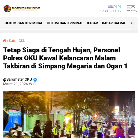
SENIN
10 08 2026
HUKUM DAN KERIMINAL
HUKUM DAN KRIMINAL
KABAR
KABAR DAERAH
KAB
›
Kabar OKU
Tetap Siaga di Tengah Hujan, Personel Polres OKU Kawal Kelancaran Malam Takbiran di Simpang Megaria dan Ogan 1
Tetap Siaga di Tengah Hujan, Personel
Polres OKU Kawal Kelancaran Malam
Takbiran di Simpang Megaria dan Ogan 1
Barometer OKU
Maret 21, 2026 WIB