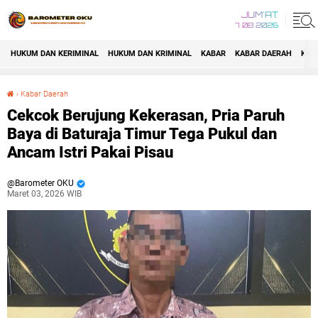
JUM'AT
7 08 2026
HUKUM DAN KERIMINAL
HUKUM DAN KRIMINAL
KABAR
KABAR DAERAH
KAB
›
Kabar Daerah
Cekcok Berujung Kekerasan, Pria Paruh Baya di Baturaja Timur Tega Pukul dan Ancam Istri Pakai Pisau
Cekcok Berujung Kekerasan, Pria Paruh
Baya di Baturaja Timur Tega Pukul dan
Ancam Istri Pakai Pisau
Barometer OKU
Maret 03, 2026 WIB