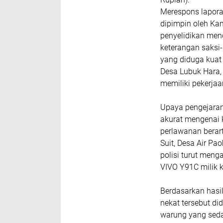
Merespons lapora
dipimpin oleh Kan
penyelidikan men
keterangan saksi-
yang diduga kuat 
Desa Lubuk Hara,
memiliki pekerjaa
Upaya pengejara
akurat mengenai 
perlawanan berar
Suit, Desa Air P
polisi turut men
VIVO Y91C milik 
Berdasarkan hasi
nekat tersebut d
warung yang seda