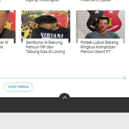
el
Satu Pelaku Diringkus
Bakung: Kawanan
di
Tim HSSE
NMAX Gasak Rp16
Juta
ar di
Sembunyi di Bakung,
Polsek Lubuk Batang
is
Pencuri HP dan
Ringkus Komplotan
n
Tabung Gas di Lorong
Pencuri Sawit PT
Gurami Tak Berkutik
Minanga Ogan, 2
Dikepung Tim Singa
Tersangka
Ogan
Diamankan dan 4
Lainnya Buron
LIHAT SEMUA
mi
Hubungi Kami
Disclaimer
Kebijakan Privasi
Pedoman Media Sib