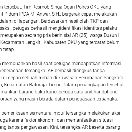
n tersebut, Tim Resmob Singa Ogan Polres OKU yang
it Pidum IPDA M. Anwar, S.H., bergerak cepat melakukan
dalam di lapangan. Berdasarkan hasil olah TKP dan
saksi, petugas berhasil mengidentifikasi identitas pelaku
merupakan seorang pria berinisial AR (25), warga Dusun I
 Kecamatan Lengkiti, Kabupaten OKU yang tercatat belum
n tetap.
n membuahkan hasil saat petugas mendapatkan informasi
keberadaan tersangka. AR berhasil diringkus tanpa
ti di depan sebuah rumah di kawasan Perumahan Sangkara
aoh, Kecamatan Baturaja Timur. Dalam penangkapan tersebut,
gamankan barang bukti kunci berupa satu unit handphone
korban yang masih berada dalam penguasaan tersangka.
l pemeriksaan sementara, motif tersangka melakukan aksi
iduga karena faktor ekonomi dan memanfaatkan situasi
ng tanpa pengawasan. Kini, tersangka AR beserta barang