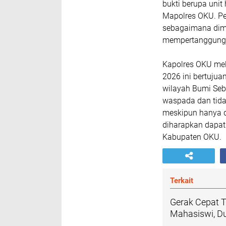
bukti berupa uni
Mapolres OKU. Pe
sebagaimana dim
mempertanggungj
Kapolres OKU mel
2026 ini bertujua
wilayah Bumi Seb
waspada dan tida
meskipun hanya d
diharapkan dapat 
Kabupaten OKU.
Terkait
Gerak Cepat 
Mahasiswi, Dua