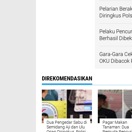
Pelarian Bera
Diringkus Pol
Pelaku Pencur
Berhasil Dibek
Gara-Gara Ce
OKU Dibacok 
DIREKOMENDASIKAN
Dua Pengedar Sabu di
Pagar Makan
Semidang Aji dan Ulu
Tanaman: Dua
Ogan Diringkus, Polisi
Pemuda Pencur