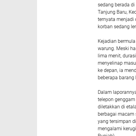
sedang berada di
Tanjung Baru, Ke
ternyata menjadi 
korban sedang le
Kejadian bermula
warung. Meski ha
lima menit, duras
menyelinap masuk
ke depan, ia men
beberapa barang b
Dalam laporannya
telepon genggam
diletakkan di eta
berbagai macam s
yang tersimpan di 
mengalami kerugi
Rupiah).