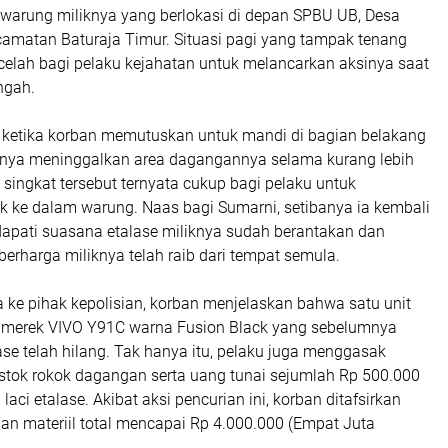
 warung miliknya yang berlokasi di depan SPBU UB, Desa
camatan Baturaja Timur. Situasi pagi yang tampak tenang
celah bagi pelaku kejahatan untuk melancarkan aksinya saat
ngah.
 ketika korban memutuskan untuk mandi di bagian belakang
nya meninggalkan area dagangannya selama kurang lebih
i singkat tersebut ternyata cukup bagi pelaku untuk
 ke dalam warung. Naas bagi Sumarni, setibanya ia kembali
dapati suasana etalase miliknya sudah berantakan dan
erharga miliknya telah raib dari tempat semula.
 ke pihak kepolisian, korban menjelaskan bahwa satu unit
 merek VIVO Y91C warna Fusion Black yang sebelumnya
lase telah hilang. Tak hanya itu, pelaku juga menggasak
tok rokok dagangan serta uang tunai sejumlah Rp 500.000
laci etalase. Akibat aksi pencurian ini, korban ditafsirkan
an materiil total mencapai Rp 4.000.000 (Empat Juta