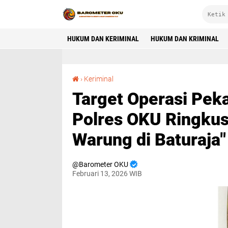
HUKUM DAN KERIMINAL
HUKUM DAN KRIMINAL
Target Operasi Pekat Musi: Resmob Singa Ogan Polres OKU Ringkus Pencuri HP dan Uang Warung di Baturaja"
›
Keriminal
Target Operasi Pek
Polres OKU Ringkus
Warung di Baturaja"
Barometer OKU
Februari 13, 2026 WIB