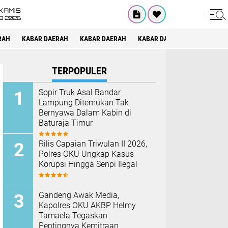
KAMIS
8 2026
RAH
KABAR DAERAH
KABAR DAERAH
KABAR DAERAH
KABAR DAE
TERPOPULER
Sopir Truk Asal Bandar
Lampung Ditemukan Tak
Bernyawa Dalam Kabin di
Baturaja Timur
Rilis Capaian Triwulan II 2026,
Polres OKU Ungkap Kasus
Korupsi Hingga Senpi Ilegal
Gandeng Awak Media,
Kapolres OKU AKBP Helmy
Tamaela Tegaskan
Pentingnya Kemitraan