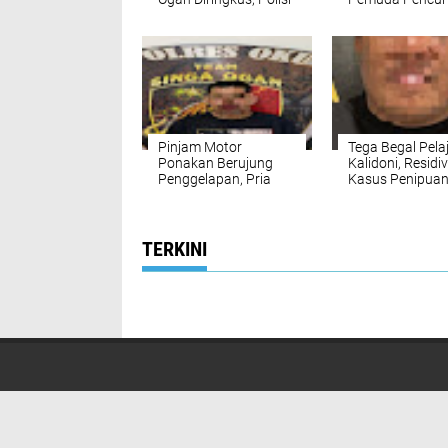
Sita 50 Paket Barang
Motor dan Pons
Bukti
Diringkus Polisi 
Kosan Sebelah
Rumah Korban
Pinjam Motor
Tega Begal Pelaj
Ponakan Berujung
Kalidoni, Residiv
Penggelapan, Pria
Kasus Penipua
Asal OKU Timur
Kembali Masuk
Diringkus Tim Singa
Penjara
Ogan di Muaradua
TERKINI
Tentang Ka