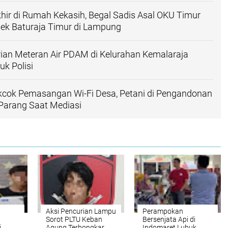
khir di Rumah Kekasih, Begal Sadis Asal OKU Timur
sek Baturaja Timur di Lampung
ian Meteran Air PDAM di Kelurahan Kemalaraja
uk Polisi
kcok Pemasangan Wi-Fi Desa, Petani di Pengandonan
Parang Saat Mediasi
Aksi Pencurian Lampu
Perampokan
Sorot PLTU Keban
Bersenjata Api di
i
Agung Terbongkar,
Indomaret Lubuk