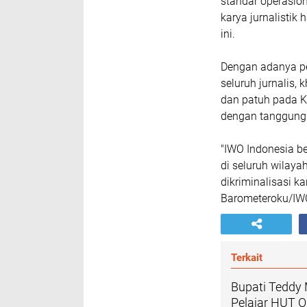
standar operasion
karya jurnalisti
ini.
Dengan adanya p
seluruh jurnalis,
dan patuh pada Ko
dengan tanggung 
"IWO Indonesia b
di seluruh wilay
dikriminalisasi k
Barometeroku/IW
Terkait
Bupati Teddy
Pelajar HUT 