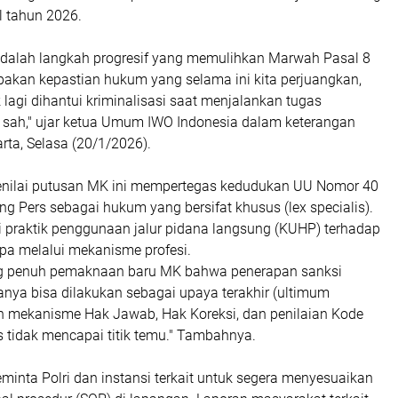
l tahun 2026.
adalah langkah progresif yang memulihkan Marwah Pasal 8
pakan kepastian hukum yang selama ini kita perjuangkan,
k lagi dihantui kriminalisasi saat menjalankan tugas
a sah," ujar ketua Umum IWO Indonesia dalam keterangan
arta, Selasa (20/1/2026).
enilai putusan MK ini mempertegas kedudukan UU Nomor 40
g Pers sebagai hukum yang bersifat khusus (lex specialis).
i praktik penggunaan jalur pidana langsung (KUHP) terhadap
npa melalui mekanisme profesi.
 penuh pemaknaan baru MK bahwa penerapan sanksi
anya bisa dilakukan sebagai upaya terakhir (ultimum
h mekanisme Hak Jawab, Hak Koreksi, dan penilaian Kode
s tidak mencapai titik temu." Tambahnya.
inta Polri dan instansi terkait untuk segera menyesuaikan