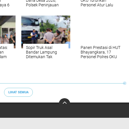
l
Dana Desa 2026,
OKU Turunkan
aya 6
Polsek Peninjauan
Personel Atur Lalu
OKU
dan Muspika Cek
Lintas Pagi di Titik
Pembangunan TPT di
Rawan Baturaja
Desa Panji Jaya
atas:
Sopir Truk Asal
Panen Prestasi di HUT
an
Bandar Lampung
Bhayangkara, 17
ndam
Ditemukan Tak
Personel Polres OKU
has
Bernyawa Dalam
Diganjar
ah
Kabin di Baturaja
Penghargaan
Timur
Istimewa
LIHAT SEMUA