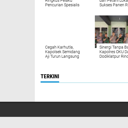
Ringkus Pelaku
dan Petani Loka
Pencurian Spesialis
Sukses Panen R
Rumah Kosong,
Ton Jagung di 
Barang Bukti Senilai
Rp 5 Juta Diamankan
Cegah Karhutla,
Sinergi Tanpa B
Kapolsek Semidang
Kapolres OKU D
Aji Turun Langsung
Dodiklatpur Ri
Sosialisasi ke Desa
II/Sriwijaya Ba
Pengaringan
Stabilitas Wilay
TERKINI