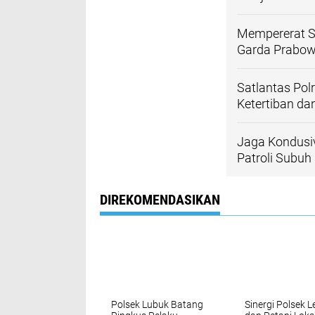
Mempererat S
Garda Prabo
Satlantas Pol
Ketertiban dan
Jaga Kondusiv
Patroli Subuh
DIREKOMENDASIKAN
Polsek Lubuk Batang
Sinergi Polsek L