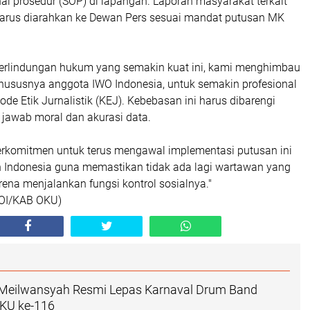
al prosedur (SOP) di lapangan. Laporan masyarakat terkait
k harus diarahkan ke Dewan Pers sesuai mandat putusan MK
erlindungan hukum yang semakin kuat ini, kami menghimbau
 khususnya anggota IWO Indonesia, untuk semakin profesional
de Etik Jurnalistik (KEJ). Kebebasan ini harus dibarengi
jawab moral dan akurasi data.
erkomitmen untuk terus mengawal implementasi putusan ini
ah Indonesia guna memastikan tidak ada lagi wartawan yang
arena menjalankan fungsi kontrol sosialnya."
OI/KAB OKU)
 Meilwansyah Resmi Lepas Karnaval Drum Band
OKU ke-116