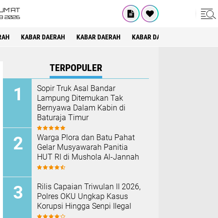
UM'AT
08 2026
RAH
KABAR DAERAH
KABAR DAERAH
KABAR DAERAH
KABAR DAE
TERPOPULER
Sopir Truk Asal Bandar
Lampung Ditemukan Tak
Bernyawa Dalam Kabin di
Baturaja Timur
Warga Plora dan Batu Pahat
Gelar Musyawarah Panitia
HUT RI di Mushola Al-Jannah
Rilis Capaian Triwulan II 2026,
Polres OKU Ungkap Kasus
Korupsi Hingga Senpi Ilegal