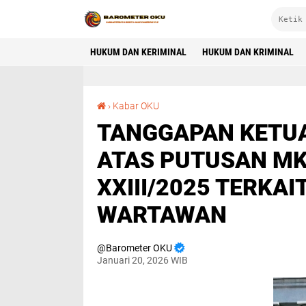
HUKUM DAN KERIMINAL
HUKUM DAN KRIMINAL
TANGGAPAN KETUA UMUM IWO INDONESIA ATAS PUTUSAN MK NOMOR 145/PUU-XXIII/2025 TERKAIT PERLINDUNGAN HUKUM WARTAWAN
›
Kabar OKU
TANGGAPAN KETUA
ATAS PUTUSAN MK
XXIII/2025 TERKA
WARTAWAN
Barometer OKU
Januari 20, 2026 WIB