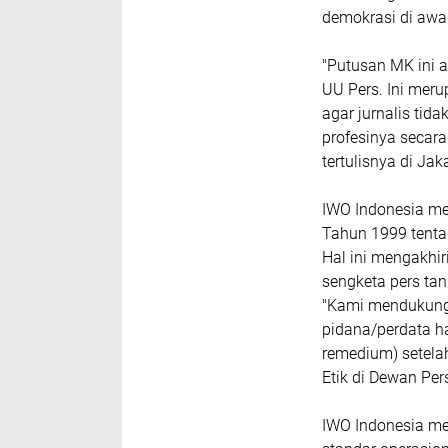
demokrasi di awa
"Putusan MK ini 
UU Pers. Ini meru
agar jurnalis tida
profesinya secar
tertulisnya di Jak
IWO Indonesia m
Tahun 1999 tentan
Hal ini mengakhir
sengketa pers ta
"Kami mendukung
pidana/perdata h
remedium) setela
Etik di Dewan Per
IWO Indonesia mem