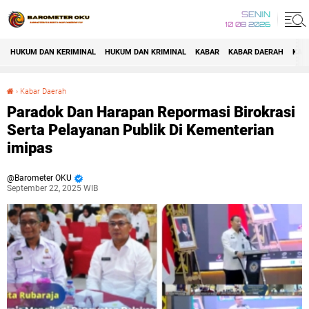
SENIN
10 08 2026
HUKUM DAN KERIMINAL
HUKUM DAN KRIMINAL
KABAR
KABAR DAERAH
KAB
›
Kabar Daerah
Paradok Dan Harapan Repormasi Birokrasi Serta Pelayanan Publik Di Kementerian imipas
Paradok Dan Harapan Repormasi Birokrasi
Serta Pelayanan Publik Di Kementerian
imipas
Barometer OKU
September 22, 2025 WIB