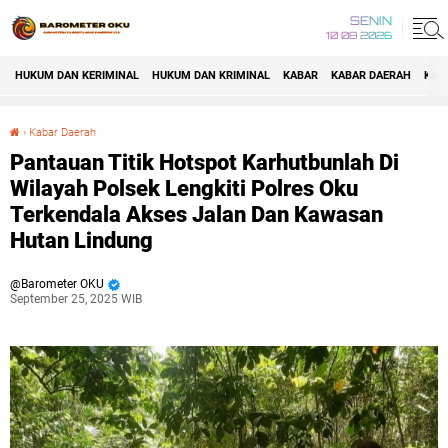
SENIN
10 08 2026
HUKUM DAN KERIMINAL
HUKUM DAN KRIMINAL
KABAR
KABAR DAERAH
KAB
›
Kabar Daerah
Pantauan Titik Hotspot Karhutbunlah Di Wilayah Polsek Lengkiti Polres Oku Terkendala Akses Jalan Dan Kawasan Hutan Lindung
Pantauan Titik Hotspot Karhutbunlah Di
Wilayah Polsek Lengkiti Polres Oku
Terkendala Akses Jalan Dan Kawasan
Hutan Lindung
Barometer OKU
September 25, 2025 WIB