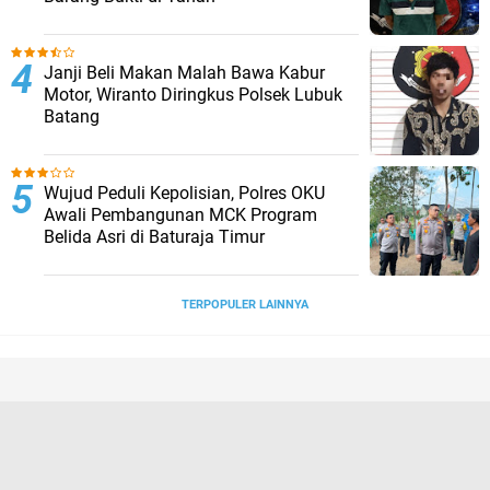
Janji Beli Makan Malah Bawa Kabur
Motor, Wiranto Diringkus Polsek Lubuk
Batang
Wujud Peduli Kepolisian, Polres OKU
Awali Pembangunan MCK Program
Belida Asri di Baturaja Timur
TERPOPULER LAINNYA
Tentang Kami
Hubungi Kami
Disclaimer
Kebijakan Privasi
Pedoman Media Siber
Redaksi
Copyright ©
2026 Barometer OKU