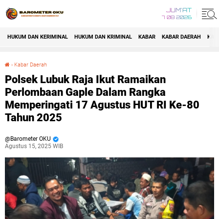
JUM'AT
7 08 2026
HUKUM DAN KERIMINAL
HUKUM DAN KRIMINAL
KABAR
KABAR DAERAH
KAB
›
Kabar Daerah
Polsek Lubuk Raja Ikut Ramaikan Perlombaan Gaple Dalam Rangka Memperingati 17 Agustus HUT RI Ke-80 Tahun 2025
Polsek Lubuk Raja Ikut Ramaikan
Perlombaan Gaple Dalam Rangka
Memperingati 17 Agustus HUT RI Ke-80
Tahun 2025
Barometer OKU
Agustus 15, 2025 WIB