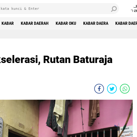
J
7 
KABAR
KABAR DAERAH
KABAR OKU
KABAR DAERA
KABAR DAE
elerasi, Rutan Baturaja