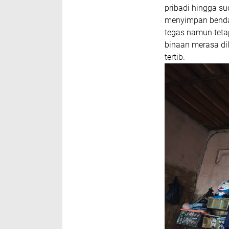
pribadi hingga s
menyimpan benda 
tegas namun tet
binaan merasa di
tertib.