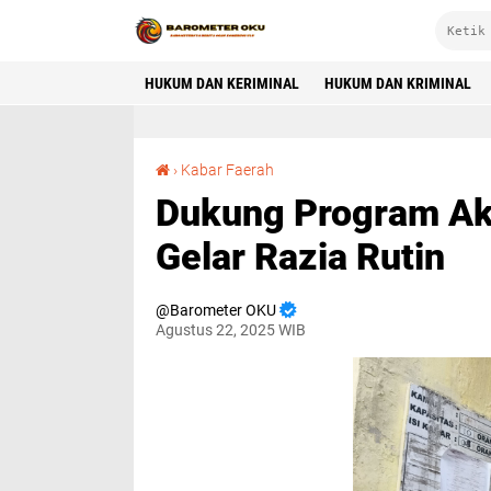
HUKUM DAN KERIMINAL
HUKUM DAN KRIMINAL
Dukung Program Akselerasi, Rutan Baturaja Gelar Razia Rutin
›
Kabar Faerah
Dukung Program Aks
Gelar Razia Rutin
Barometer OKU
Agustus 22, 2025 WIB