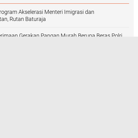
gram Akselerasi Menteri Imigrasi dan
an, Rutan Baturaja
erimaan Gerakan Pangan Murah Berupa Beras Polri
kat Di Polsek Baturaja Timur Untuk Di Distribusikan
t Di Kecamatan Baturaja Timur
engurus Lemkari Sumsel Dan Open Turnamen Karate
 Resmi Dibuka Di OKU
a Bergotong Royong Perbaiki Jalan Berlobang