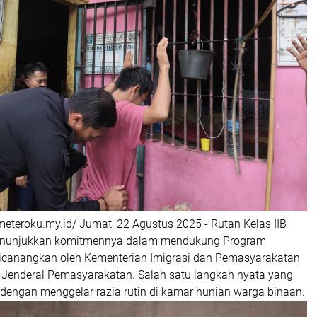
eteroku.my.id/ Jumat, 22 Agustus 2025 - Rutan Kelas IIB
menunjukkan komitmennya dalam mendukung Program
dicanangkan oleh Kementerian Imigrasi dan Pemasyarakatan
t Jenderal Pemasyarakatan. Salah satu langkah nyata yang
 dengan menggelar razia rutin di kamar hunian warga binaan.