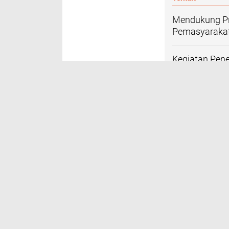
Mendukung Pro
Pemasyarakat
Kegiatan Pen
Untuk Masyara
Ke Masyaraka
Pengukuhan P
se-Sumbagsel
Antusias Warg
DIREKOMENDASIKAN