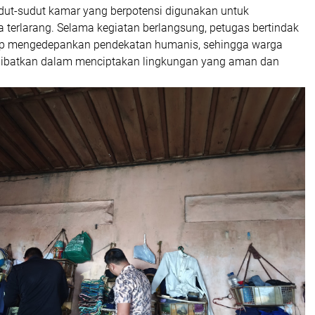
udut-sudut kamar yang berpotensi digunakan untuk
terlarang. Selama kegiatan berlangsung, petugas bertindak
ap mengedepankan pendekatan humanis, sehingga warga
libatkan dalam menciptakan lingkungan yang aman dan