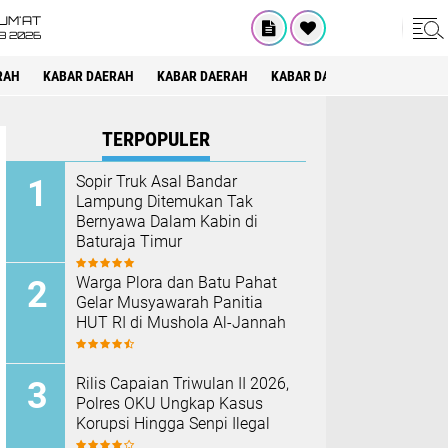
UM'AT
08 2026
RAH
KABAR DAERAH
KABAR DAERAH
KABAR DAERAH
KABAR DAE
TERPOPULER
Sopir Truk Asal Bandar
Lampung Ditemukan Tak
Bernyawa Dalam Kabin di
Baturaja Timur
Warga Plora dan Batu Pahat
Gelar Musyawarah Panitia
HUT RI di Mushola Al-Jannah
Rilis Capaian Triwulan II 2026,
Polres OKU Ungkap Kasus
Korupsi Hingga Senpi Ilegal