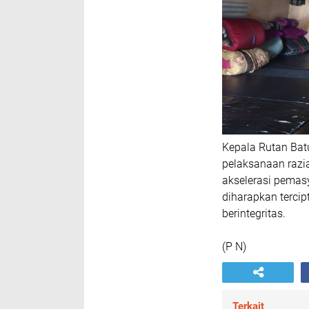
Kepala Rutan Bat
pelaksanaan razi
akselerasi pemas
diharapkan tercip
berintegritas.
(P N)
Terkait