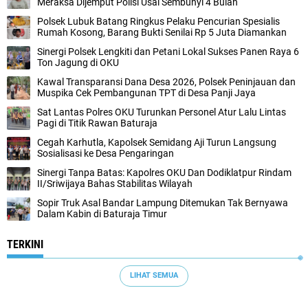
Meraksa Dijemput Polisi Usai Sembunyi 4 Bulan
Polsek Lubuk Batang Ringkus Pelaku Pencurian Spesialis
Rumah Kosong, Barang Bukti Senilai Rp 5 Juta Diamankan
Sinergi Polsek Lengkiti dan Petani Lokal Sukses Panen Raya 6
Ton Jagung di OKU
Kawal Transparansi Dana Desa 2026, Polsek Peninjauan dan
Muspika Cek Pembangunan TPT di Desa Panji Jaya
Sat Lantas Polres OKU Turunkan Personel Atur Lalu Lintas
Pagi di Titik Rawan Baturaja
Cegah Karhutla, Kapolsek Semidang Aji Turun Langsung
Sosialisasi ke Desa Pengaringan
Sinergi Tanpa Batas: Kapolres OKU Dan Dodiklatpur Rindam
II/Sriwijaya Bahas Stabilitas Wilayah
Sopir Truk Asal Bandar Lampung Ditemukan Tak Bernyawa
Dalam Kabin di Baturaja Timur
TERKINI
LIHAT SEMUA