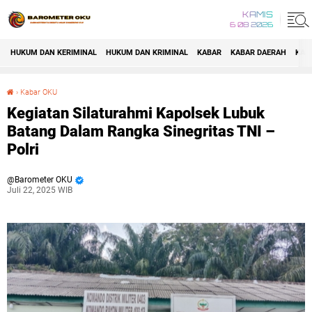
KAMIS
6 08 2026
HUKUM DAN KERIMINAL
HUKUM DAN KRIMINAL
KABAR
KABAR DAERAH
KAB
›
Kabar OKU
Kegiatan Silaturahmi Kapolsek Lubuk Batang Dalam Rangka Sinegritas TNI – Polri
Kegiatan Silaturahmi Kapolsek Lubuk
Batang Dalam Rangka Sinegritas TNI –
Polri
Barometer OKU
Juli 22, 2025 WIB