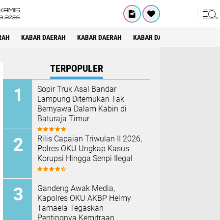
KAMIS
8 2026
RAH
KABAR DAERAH
KABAR DAERAH
KABAR DAERAH
KABAR DAE
TERPOPULER
Sopir Truk Asal Bandar
Lampung Ditemukan Tak
Bernyawa Dalam Kabin di
Baturaja Timur
Rilis Capaian Triwulan II 2026,
Polres OKU Ungkap Kasus
Korupsi Hingga Senpi Ilegal
Gandeng Awak Media,
Kapolres OKU AKBP Helmy
Tamaela Tegaskan
Pentingnya Kemitraan