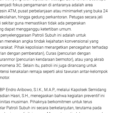
 menjadi fokus pengamanan di antaranya adalah area
sin ATM, pusat perbelanjaan atau minimarket yang buka 24
ekolahan, hingga gedung perkantoran. Petugas secara jeli
i sekitar guna memastikan tidak ada pergerakan
ng dapat mengganggu ketertiban umum.
 penyelenggaraan Patroli Subuh ini adalah untuk
an menekan angka tindak kejahatan konvensional yang
rakat. Pihak kepolisian menargetkan pencegahan terhadap
urian dengan pemberatan), Curas (pencurian dengan
Curanmor (pencurian kendaraan bermotor), atau yang akrab
nomena 3C. Selain itu, patroli ini juga dirancang untuk
ensi kenakalan remaja seperti aksi tawuran antar-kelompok
motor.
P Endro Aribowo, S.I.K., M.A.P., melalui Kapolsek Semidang
risdian Hasri, S.H., menegaskan bahwa kegiatan preventif ini
tinitas musiman. Pihaknya berkomitmen untuk terus
ar Patroli Subuh ini secara berkelanjutan, terutama pada