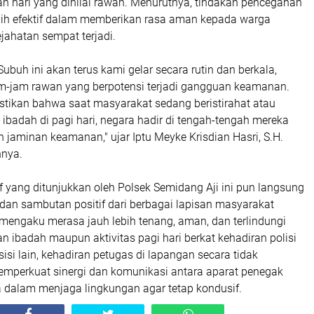
an hari yang dinilai rawan. Menurutnya, tindakan pencegahan
lebih efektif dalam memberikan rasa aman kepada warga
jahatan sempat terjadi.
Subuh ini akan terus kami gelar secara rutin dan berkala,
m-jam rawan yang berpotensi terjadi gangguan keamanan.
tikan bahwa saat masyarakat sedang beristirahat atau
 ibadah di pagi hari, negara hadir di tengah-tengah mereka
jaminan keamanan," ujar Iptu Meyke Krisdian Hasri, S.H.
nnya.
 yang ditunjukkan oleh Polsek Semidang Aji ini pun langsung
dan sambutan positif dari berbagai lapisan masyarakat
mengaku merasa jauh lebih tenang, aman, dan terlindungi
 ibadah maupun aktivitas pagi hari berkat kehadiran polisi
i sisi lain, kehadiran petugas di lapangan secara tidak
emperkuat sinergi dan komunikasi antara aparat penegak
dalam menjaga lingkungan agar tetap kondusif.