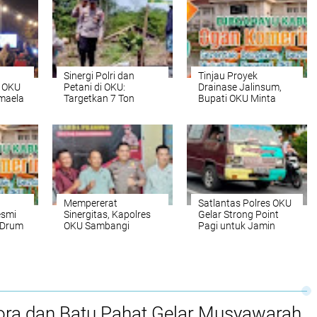
Sinergi Polri dan
Tinjau Proyek
s OKU
Petani di OKU:
Drainase Jalinsum,
maela
Targetkan 7 Ton
Bupati OKU Minta
ngnya
Jagung untuk
Perumda Tirta Raja
egis
Perkuat Stok Pangan
Siagakan Tangki Air
Daerah
Bersih untuk Warga
Mempererat
Satlantas Polres OKU
esmi
Sinergitas, Kapolres
Gelar Strong Point
 Drum
OKU Sambangi
Pagi untuk Jamin
UT
Markas DKC Garda
Ketertiban dan
Prabowo
Kelancaran Arus Lalu
Lintas di Baturaja
ora dan Batu Pahat Gelar Musyawarah