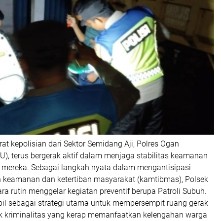
 kepolisian dari Sektor Semidang Aji, Polres Ogan
), terus bergerak aktif dalam menjaga stabilitas keamanan
 mereka. Sebagai langkah nyata dalam mengantisipasi
 keamanan dan ketertiban masyarakat (kamtibmas), Polsek
ra rutin menggelar kegiatan preventif berupa Patroli Subuh.
bil sebagai strategi utama untuk mempersempit ruang gerak
ak kriminalitas yang kerap memanfaatkan kelengahan warga