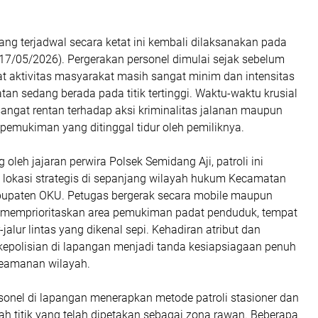
yang terjadwal secara ketat ini kembali dilaksanakan pada
(17/05/2026). Pergerakan personel dimulai sejak sebelum
t aktivitas masyarakat masih sangat minim dan intensitas
an sedang berada pada titik tertinggi. Waktu-waktu krusial
i sangat rentan terhadap aksi kriminalitas jalanan maupun
 pemukiman yang ditinggal tidur oleh pemiliknya.
oleh jajaran perwira Polsek Semidang Aji, patroli ini
i lokasi strategis di sepanjang wilayah hukum Kecamatan
bupaten OKU. Petugas bergerak secara mobile maupun
 memprioritaskan area pemukiman padat penduduk, tempat
r-jalur lintas yang dikenal sepi. Kehadiran atribut dan
kepolisian di lapangan menjadi tanda kesiapsiagaan penuh
eamanan wilayah.
rsonel di lapangan menerapkan metode patroli stasioner dan
lah titik yang telah dipetakan sebagai zona rawan. Beberapa