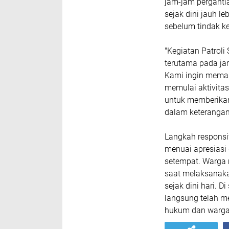
jam-jam perganti
sejak dini jauh 
sebelum tindak ke
"Kegiatan Patroli 
terutama pada ja
Kami ingin memas
memulai aktivitas
untuk memberikan 
dalam keteranga
Langkah responsif
menuai apresiasi 
setempat. Warga 
saat melaksanakan
sejak dini hari. D
langsung telah m
hukum dan warga 