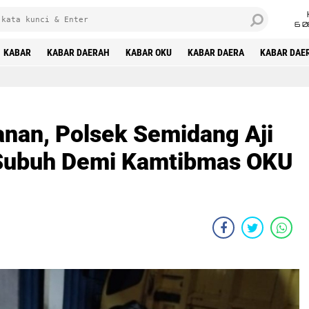
6 0
KABAR
KABAR DAERAH
KABAR OKU
KABAR DAERA
KABAR DAE
anan, Polsek Semidang Aji
i Subuh Demi Kamtibmas OKU