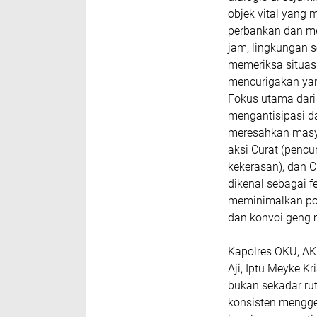
objek vital yang
perbankan dan me
jam, lingkungan s
memeriksa situas
mencurigakan ya
Fokus utama dari
mengantisipasi d
meresahkan masya
aksi Curat (penc
kekerasan), dan 
dikenal sebagai fe
meminimalkan pot
dan konvoi geng 
Kapolres OKU, AKB
Aji, Iptu Meyke K
bukan sekadar ru
konsisten menggel