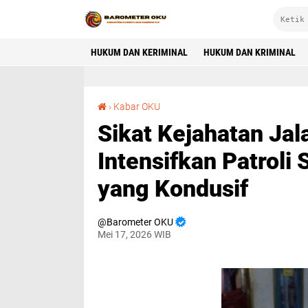
HUKUM DAN KERIMINAL
HUKUM DAN KRIMINAL
Sikat Kejahatan Jalanan, Polsek Semidang Aji Intensifkan Patroli Subuh Demi Kamtibmas OKU yang Kondusif
›
Kabar OKU
Sikat Kejahatan Jal
Intensifkan Patrol
yang Kondusif
Barometer OKU
Mei 17, 2026 WIB