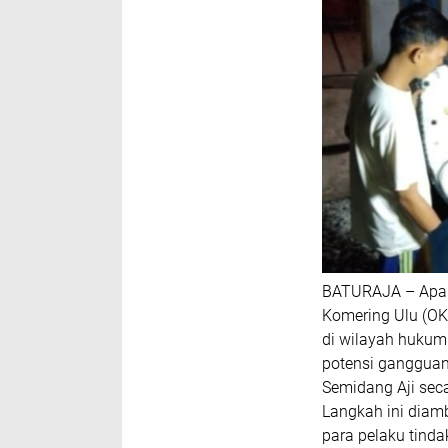
BATURAJA – Aparat
Komering Ulu (OKU
di wilayah hukum
potensi gangguan
Semidang Aji seca
Langkah ini diam
para pelaku tind