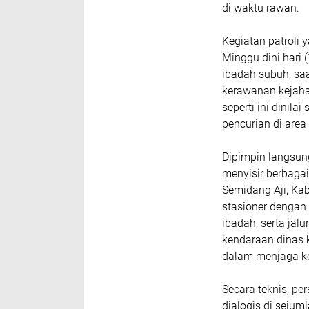
di waktu rawan.
Kegiatan patroli 
Minggu dini hari 
ibadah subuh, saa
kerawanan kejahat
seperti ini dinila
pencurian di area
Dipimpin langsung 
menyisir berbaga
Semidang Aji, Ka
stasioner dengan
ibadah, serta jalu
kendaraan dinas 
dalam menjaga k
Secara teknis, pe
dialogis di sejum