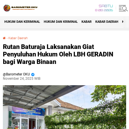
SABTU
8 08 2026
HUKUM DAN KERIMINAL
HUKUM DAN KRIMINAL
KABAR
KABAR DAERAH
KAB
›
Kabar Daerah
Rutan Baturaja Laksanakan Giat Penyuluhan Hukum Oleh LBH GERADIN bagi Warga Binaan
Rutan Baturaja Laksanakan Giat
Penyuluhan Hukum Oleh LBH GERADIN
bagi Warga Binaan
Barometer OKU
November 24, 2025 WIB