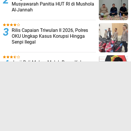
Musyawarah Panitia HUT RI di Mushola
Al-Jannah
Rilis Capaian Triwulan II 2026, Polres
OKU Ungkap Kasus Korupsi Hingga
Senpi Ilegal
Janji Beli Makan Malah Bawa Kabur
Motor, Wiranto Diringkus Polsek Lubuk
Batang
Wujud Peduli Kepolisian, Polres OKU
Awali Pembangunan MCK Program
Belida Asri di Baturaja Timur
TERPOPULER LAINNYA