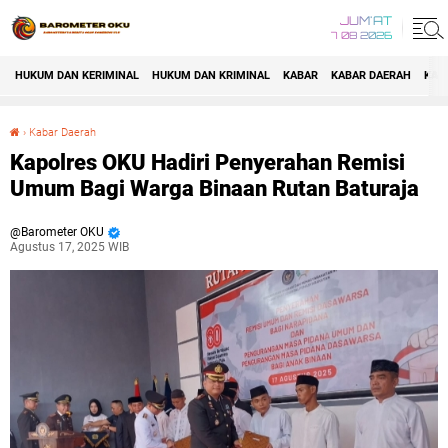
JUM'AT
7 08 2026
HUKUM DAN KERIMINAL
HUKUM DAN KRIMINAL
KABAR
KABAR DAERAH
KAB
›
Kabar Daerah
Kapolres OKU Hadiri Penyerahan Remisi Umum Bagi Warga Binaan Rutan Baturaja
Kapolres OKU Hadiri Penyerahan Remisi
Umum Bagi Warga Binaan Rutan Baturaja
Barometer OKU
Agustus 17, 2025 WIB