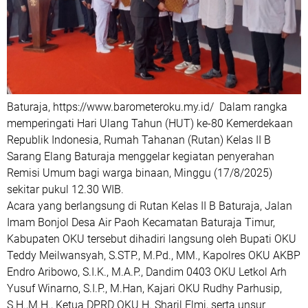
Baturaja, https://www.barometeroku.my.id/ Dalam rangka
memperingati Hari Ulang Tahun (HUT) ke-80 Kemerdekaan
Republik Indonesia, Rumah Tahanan (Rutan) Kelas II B
Sarang Elang Baturaja menggelar kegiatan penyerahan
Remisi Umum bagi warga binaan, Minggu (17/8/2025)
sekitar pukul 12.30 WIB.
Acara yang berlangsung di Rutan Kelas II B Baturaja, Jalan
Imam Bonjol Desa Air Paoh Kecamatan Baturaja Timur,
Kabupaten OKU tersebut dihadiri langsung oleh Bupati OKU
Teddy Meilwansyah, S.STP., M.Pd., MM., Kapolres OKU AKBP
Endro Aribowo, S.I.K., M.A.P., Dandim 0403 OKU Letkol Arh
Yusuf Winarno, S.I.P., M.Han, Kajari OKU Rudhy Parhusip,
S.H.,M.H., Ketua DPRD OKU H. Sharil Elmi, serta unsur