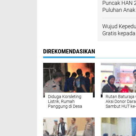
Puncak HAN 20
Puluhan Anak
Wujud Kepedu
Gratis kepada
DIREKOMENDASIKAN
Diduga Korsleting
Rutan Baturaja 
Listrik, Rumah
Aksi Donor Dar
Panggung di Desa
Sambut HUT ke-
Simpang Empat OKU
di PMI OKU
Hangus Dilalap Api