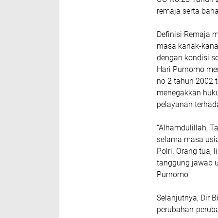
remaja serta baha
Definisi Remaja m
masa kanak-kanak
dengan kondisi s
Hari Purnomo men
no 2 tahun 2002 
menegakkan huku
pelayanan terhad
“Alhamdulillah, T
selama masa usia
Polri. Orang tua,
tanggung jawab u
Purnomo
Selanjutnya, Dir
perubahan-peruba