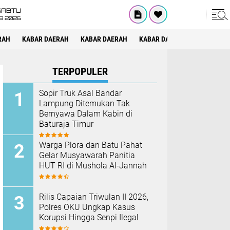
SABTU
8 2026
RAH
KABAR DAERAH
KABAR DAERAH
KABAR DAERAH
KABAR DAE
TERPOPULER
Sopir Truk Asal Bandar
Lampung Ditemukan Tak
Bernyawa Dalam Kabin di
Baturaja Timur
Warga Plora dan Batu Pahat
Gelar Musyawarah Panitia
HUT RI di Mushola Al-Jannah
Rilis Capaian Triwulan II 2026,
Polres OKU Ungkap Kasus
Korupsi Hingga Senpi Ilegal