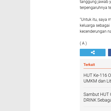
tanggung jawab y
terpengaruhnya t
“Untuk itu, saya 
keluarga sebagai 
kecenderungan na
( A )
Terkait
HUT Ke-116 O
UMKM dan Lite
Sambut HUT O
DRINK Sebaga