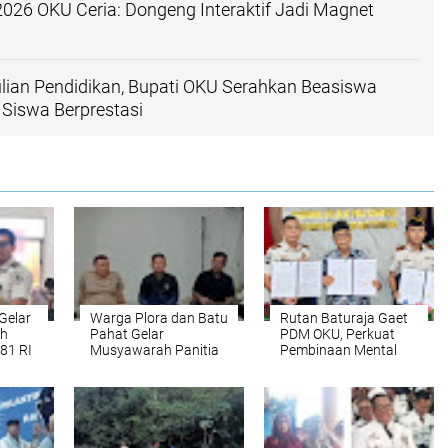
26 OKU Ceria: Dongeng Interaktif Jadi Magnet
lian Pendidikan, Bupati OKU Serahkan Beasiswa
 Siswa Berprestasi
Gelar
Warga Plora dan Batu
Rutan Baturaja Gaet
ah
Pahat Gelar
PDM OKU, Perkuat
81 RI
Musyawarah Panitia
Pembinaan Mental
HUT RI di Mushola Al-
dan Spiritual Warga
Jannah
Binaan