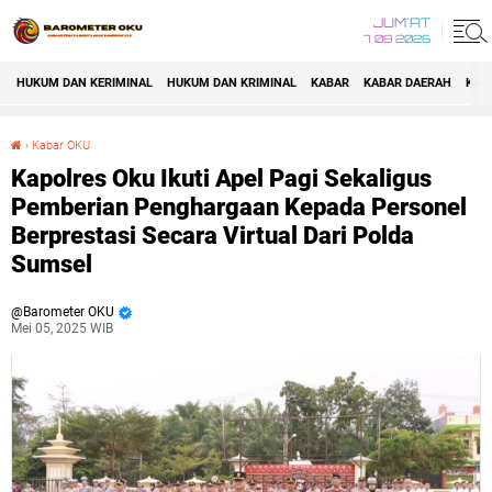
JUM'AT
7 08 2026
HUKUM DAN KERIMINAL
HUKUM DAN KRIMINAL
KABAR
KABAR DAERAH
KAB
›
Kabar OKU
Kapolres Oku Ikuti Apel Pagi Sekaligus Pemberian Penghargaan Kepada Personel Berprestasi Secara Virtual Dari Polda Sumsel
Kapolres Oku Ikuti Apel Pagi Sekaligus
Pemberian Penghargaan Kepada Personel
Berprestasi Secara Virtual Dari Polda
Sumsel
Barometer OKU
Mei 05, 2025 WIB