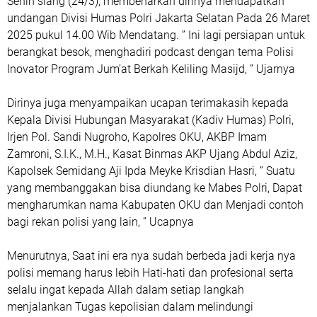
Senin siang (24/3), membenarkan dirinya mendapatkan
undangan Divisi Humas Polri Jakarta Selatan Pada 26 Maret
2025 pukul 14.00 Wib Mendatang. ” Ini lagi persiapan untuk
berangkat besok, menghadiri podcast dengan tema Polisi
Inovator Program Jum’at Berkah Keliling Masijd, ” Ujarnya
Dirinya juga menyampaikan ucapan terimakasih kepada
Kepala Divisi Hubungan Masyarakat (Kadiv Humas) Polri,
Irjen Pol. Sandi Nugroho, Kapolres OKU, AKBP Imam
Zamroni, S.I.K., M.H., Kasat Binmas AKP Ujang Abdul Aziz,
Kapolsek Semidang Aji Ipda Meyke Krisdian Hasri, ” Suatu
yang membanggakan bisa diundang ke Mabes Polri, Dapat
mengharumkan nama Kabupaten OKU dan Menjadi contoh
bagi rekan polisi yang lain, ” Ucapnya
Menurutnya, Saat ini era nya sudah berbeda jadi kerja nya
polisi memang harus lebih Hati-hati dan profesional serta
selalu ingat kepada Allah dalam setiap langkah
menjalankan Tugas kepolisian dalam melindungi