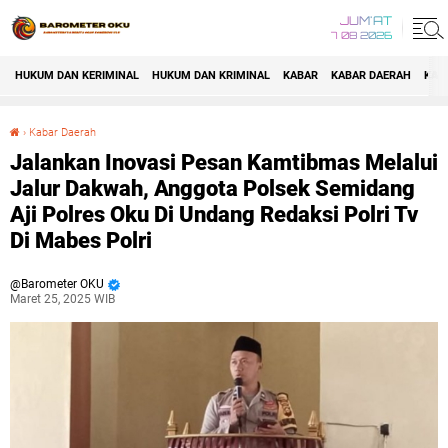
JUM'AT
7 08 2026
HUKUM DAN KERIMINAL
HUKUM DAN KRIMINAL
KABAR
KABAR DAERAH
KAB
›
Kabar Daerah
Jalankan Inovasi Pesan Kamtibmas Melalui Jalur Dakwah, Anggota Polsek Semidang Aji Polres Oku Di Undang Redaksi Polri Tv Di Mabes Polri
Jalankan Inovasi Pesan Kamtibmas Melalui
Jalur Dakwah, Anggota Polsek Semidang
Aji Polres Oku Di Undang Redaksi Polri Tv
Di Mabes Polri
Barometer OKU
Maret 25, 2025 WIB