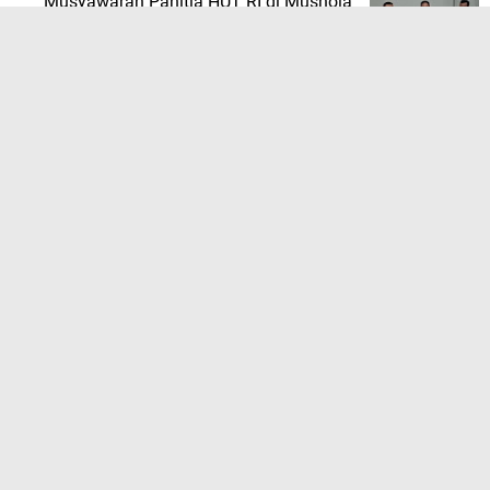
Musyawarah Panitia HUT RI di Mushola
Al-Jannah
Rilis Capaian Triwulan II 2026, Polres
OKU Ungkap Kasus Korupsi Hingga
Senpi Ilegal
Janji Beli Makan Malah Bawa Kabur
Motor, Wiranto Diringkus Polsek Lubuk
Batang
Wujud Peduli Kepolisian, Polres OKU
Awali Pembangunan MCK Program
Belida Asri di Baturaja Timur
TERPOPULER LAINNYA