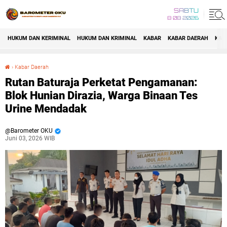
SABTU
8 08 2026
HUKUM DAN KERIMINAL
HUKUM DAN KRIMINAL
KABAR
KABAR DAERAH
KAB
›
Kabar Daerah
Rutan Baturaja Perketat Pengamanan: Blok Hunian Dirazia, Warga Binaan Tes Urine Mendadak
Rutan Baturaja Perketat Pengamanan:
Blok Hunian Dirazia, Warga Binaan Tes
Urine Mendadak
Barometer OKU
Juni 03, 2026 WIB