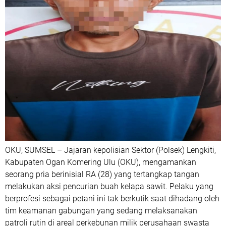
OKU, SUMSEL – Jajaran kepolisian Sektor (Polsek) Lengkiti,
Kabupaten Ogan Komering Ulu (OKU), mengamankan
seorang pria berinisial RA (28) yang tertangkap tangan
melakukan aksi pencurian buah kelapa sawit. Pelaku yang
berprofesi sebagai petani ini tak berkutik saat dihadang oleh
tim keamanan gabungan yang sedang melaksanakan
patroli rutin di areal perkebunan milik perusahaan swasta