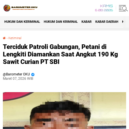
KAMIS
6 08 2026
HUKUM DAN KERIMINAL
HUKUM DAN KRIMINAL
KABAR
KABAR DAERAH
KAB
›
Ketiminal
Terciduk Patroli Gabungan, Petani di Lengkiti Diamankan Saat Angkut 190 Kg Sawit Curian PT SBI
Terciduk Patroli Gabungan, Petani di
Lengkiti Diamankan Saat Angkut 190 Kg
Sawit Curian PT SBI
Barometer OKU
Maret 07, 2026 WIB