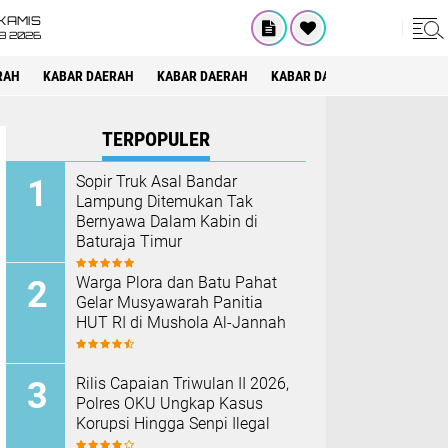
KAMIS
8 2026
RAH
KABAR DAERAH
KABAR DAERAH
KABAR DAERAH
KABAR DAE
TERPOPULER
Sopir Truk Asal Bandar
Lampung Ditemukan Tak
Bernyawa Dalam Kabin di
Baturaja Timur
Warga Plora dan Batu Pahat
Gelar Musyawarah Panitia
HUT RI di Mushola Al-Jannah
Rilis Capaian Triwulan II 2026,
Polres OKU Ungkap Kasus
Korupsi Hingga Senpi Ilegal