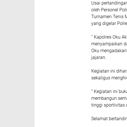
Usai pertandingan
oleh Personel Pol
Turnamen Tenis 
yang digelar Polr
“ Kapolres Oku Ak
menyampaikan dal
Oku mengadakan t
jajaran.
Kegiatan ini diha
sekaligus menghidu
" Kegiatan ini bu
membangun seman
tinggi sportivitas
Selamat bertandin