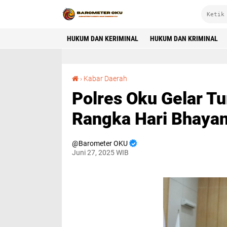
HUKUM DAN KERIMINAL
HUKUM DAN KRIMINAL
Polres Oku Gelar Turnamen Tenis Meja Dalam Rangka Hari Bhayangkara Ke 79 Tahun 2025
›
Kabar Daerah
Polres Oku Gelar T
Rangka Hari Bhaya
Barometer OKU
Juni 27, 2025 WIB