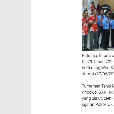
Baturaja, https:
Ke 79 Tahun 2025
di Gedung Wira S
Jum’at (27/06/20
Turnamen Tenis M
Aribowo, S.I.K., M
yang diikuti oleh
jajaran Polres Oku