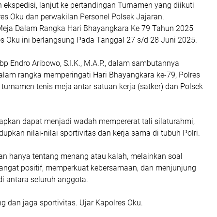
 ekspedisi, lanjut ke pertandingan Turnamen yang diikuti
res Oku dan perwakilan Personel Polsek Jajaran.
Meja Dalam Rangka Hari Bhayangkara Ke 79 Tahun 2025
es Oku ini berlangsung Pada Tanggal 27 s/d 28 Juni 2025.
bp Endro Aribowo, S.I.K., M.A.P., dalam sambutannya
am rangka memperingati Hari Bhayangkara ke-79, Polres
urnamen tenis meja antar satuan kerja (satker) dan Polsek
rapkan dapat menjadi wadah mempererat tali silaturahmi,
pkan nilai-nilai sportivitas dan kerja sama di tubuh Polri.
kan hanya tentang menang atau kalah, melainkan soal
gat positif, memperkuat kebersamaan, dan menjunjung
 di antara seluruh anggota.
g dan jaga sportivitas. Ujar Kapolres Oku.