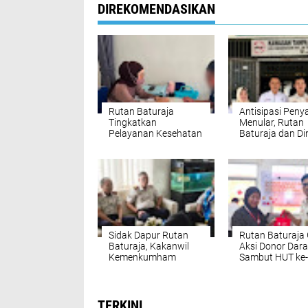
DIREKOMENDASIKAN
Rutan Baturaja
Antisipasi Penya
Tingkatkan
Menular, Rutan
Pelayanan Kesehatan
Baturaja dan Di
Bagi Warga Binaan
Siap Gelar Skrin
Lansia dan Penyakit
Massal
Kronis
Sidak Dapur Rutan
Rutan Baturaja 
Baturaja, Kakanwil
Aksi Donor Dar
Kemenkumham
Sambut HUT ke-
Sumsel Pastikan Gizi
di PMI OKU
Warga Binaan
Terpenuhi Sesuai SOP
TERKINI