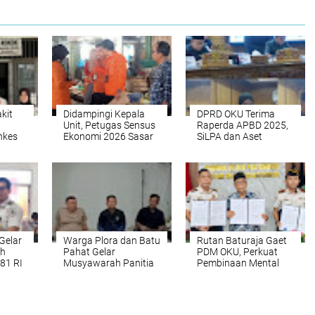
kit
Didampingi Kepala
DPRD OKU Terima
Unit, Petugas Sensus
Raperda APBD 2025,
nkes
Ekonomi 2026 Sasar
SiLPA dan Aset
ing TB
Pedagang Pasar Atas
Daerah Jadi Sorotan
Baturaja
Tajam
Gelar
Warga Plora dan Batu
Rutan Baturaja Gaet
ah
Pahat Gelar
PDM OKU, Perkuat
81 RI
Musyawarah Panitia
Pembinaan Mental
HUT RI di Mushola Al-
dan Spiritual Warga
Jannah
Binaan