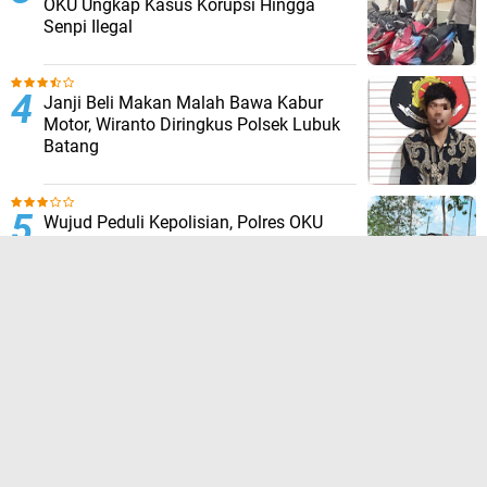
OKU Ungkap Kasus Korupsi Hingga
Senpi Ilegal
Janji Beli Makan Malah Bawa Kabur
Motor, Wiranto Diringkus Polsek Lubuk
Batang
Wujud Peduli Kepolisian, Polres OKU
Awali Pembangunan MCK Program
Belida Asri di Baturaja Timur
TERPOPULER LAINNYA
Tentang Kami
Hubungi Kami
Disclaimer
Kebijakan Privasi
Pedoman Media Siber
Redaksi