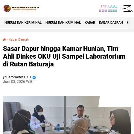
MINGGU
9 08 2026
HUKUM DAN KERIMINAL
HUKUM DAN KRIMINAL
KABAR
KABAR DAERAH
KAB
›
Kabar Daerah
Sasar Dapur hingga Kamar Hunian, Tim Ahli Dinkes OKU Uji Sampel Laboratorium di Rutan Baturaja
Sasar Dapur hingga Kamar Hunian, Tim
Ahli Dinkes OKU Uji Sampel Laboratorium
di Rutan Baturaja
Barometer OKU
Juni 03, 2026 WIB