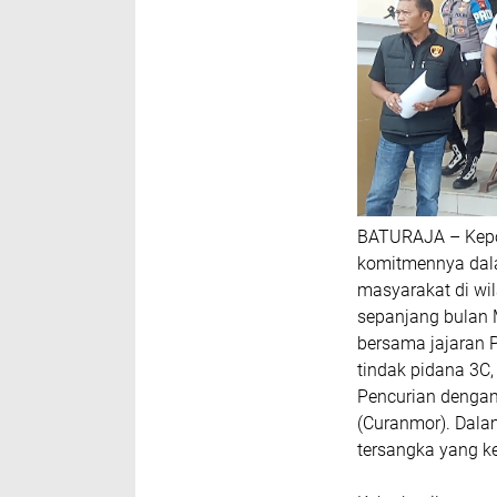
BATURAJA – Kepol
komitmennya dal
masyarakat di wil
sepanjang bulan M
bersama jajaran 
tindak pidana 3C,
Pencurian dengan
(Curanmor). Dala
tersangka yang ke