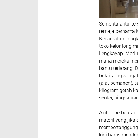
Sementara itu, t
remaja bernama M
Kecamatan Lengki
toko kelontong mi
Lengkayap. Modus
mana mereka mem
bantu terlarang. 
bukti yang sangat
(alat pemanen), 
kilogram getah k
senter, hingga ua
Akibat perbuatan
materil yang jika
mempertanggungj
kini harus mende