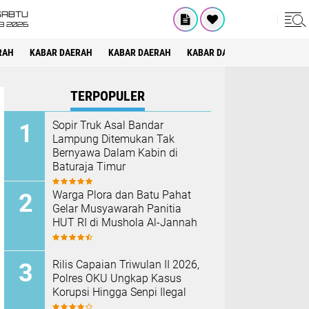
SABTU
8 2026
RAH
KABAR DAERAH
KABAR DAERAH
KABAR DAERAH
KABAR DAE
TERPOPULER
Sopir Truk Asal Bandar
Lampung Ditemukan Tak
Bernyawa Dalam Kabin di
Baturaja Timur
Warga Plora dan Batu Pahat
Gelar Musyawarah Panitia
HUT RI di Mushola Al-Jannah
Rilis Capaian Triwulan II 2026,
Polres OKU Ungkap Kasus
Korupsi Hingga Senpi Ilegal