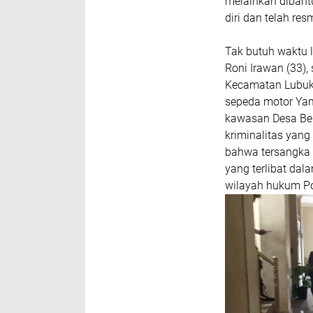
melainkan dibantu
diri dan telah re
Tak butuh waktu 
Roni Irawan (33),
Kecamatan Lubuk B
sepeda motor Yam
kawasan Desa Bel
kriminalitas yan
bahwa tersangka 
yang terlibat dal
wilayah hukum Po