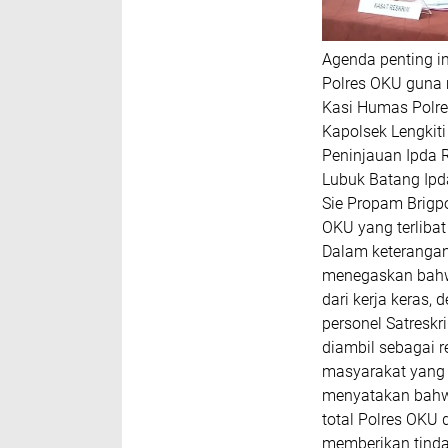
Agenda penting in
Polres OKU guna m
Kasi Humas Polres
Kapolsek Lengkiti 
Peninjauan Ipda R
Lubuk Batang Ipda
Sie Propam Brigpo
OKU yang terliba
Dalam keterangan
menegaskan bahw
dari kerja keras,
personel Satreskr
diambil sebagai 
masyarakat yang 
menyatakan bahwa
total Polres OKU
memberikan tinda