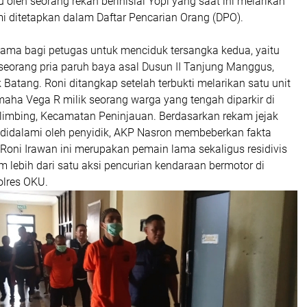
 oleh seorang rekan berinisial Yopi yang saat ini melarikan
smi ditetapkan dalam Daftar Pencarian Orang (DPO).
lama bagi petugas untuk menciduk tersangka kedua, yaitu
 seorang pria paruh baya asal Dusun II Tanjung Manggus,
atang. Roni ditangkap setelah terbukti melarikan satu unit
aha Vega R milik seorang warga yang tengah diparkir di
imbing, Kecamatan Peninjauan. Berdasarkan rekam jejak
g didalami oleh penyidik, AKP Nasron membeberkan fakta
Roni Irawan ini merupakan pemain lama sekaligus residivis
am lebih dari satu aksi pencurian kendaraan bermotor di
lres OKU.