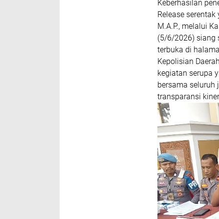
Keberhasilan pen
Release serentak 
M.A.P., melalui K
(5/6/2026) siang s
terbuka di halam
Kepolisian Daera
kegiatan serupa 
bersama seluruh j
transparansi kine