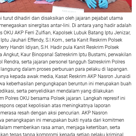
i turut dihadiri dan disaksikan oleh jajaran pejabat utama
enegaskan sinergitas antar-lini. Di antara yang hadir adalah
 OKU AKP Ferri Zulfian, Kapolsek Lubuk Batang Iptu Jenizar,
Iptu Jauhari Effendy, S.I.Kom., serta Kanit Reskrim Polsek
erry Handri Idiyan, S.H. Hadir pula Kanit Reskrim Polsek
 Angkut, Kaur Binopsnal Satreskrim Iptu Bustami, perwakilan
l Rendra, serta jajaran personel tangguh Satreskrim Polres
t langsung dalam proses perburuan para pelaku di lapangan.
nya kepada awak media, Kasat Reskrim AKP Nasron Junaidi
a keberhasilan pengungkapan beruntun ini merupakan buah
 dedikasi, serta penyelidikan mendalam yang dilakukan
im Polres OKU bersama Polsek jajaran. Langkah represif ini
respons cepat kepolisian atas meningkatnya laporan
merasa resah dengan aksi pencurian. AKP Nasron
 penangkapan ini merupakan bukti nyata dari komitmen
 dalam memberikan rasa aman, menjaga ketertiban, serta
kan tegas tanpa kompromi kepada setiap pelaku kriminal.