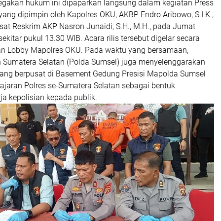
egakan hukum ini dipaparkan langsung dalam kegiatan Press
yang dipimpin oleh Kapolres OKU, AKBP Endro Aribowo, S.I.K.,
asat Reskrim AKP Nasron Junaidi, S.H., M.H., pada Jumat
ekitar pukul 13.30 WIB. Acara rilis tersebut digelar secara
an Lobby Mapolres OKU. Pada waktu yang bersamaan,
h Sumatera Selatan (Polda Sumsel) juga menyelenggarakan
yang berpusat di Basement Gedung Presisi Mapolda Sumsel
ajaran Polres se-Sumatera Selatan sebagai bentuk
rja kepolisian kepada publik.