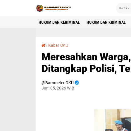
HUKUM DAN KERIMINAL
HUKUM DAN KRIMINAL
Meresahkan Warga, 3 Pelaku Pencurian di OKU Ditangkap Polisi, Terancam 7 Tahun Penjara!
›
Kabar OKU
Meresahkan Warga, 
Ditangkap Polisi, T
Barometer OKU
Juni 05, 2026 WIB