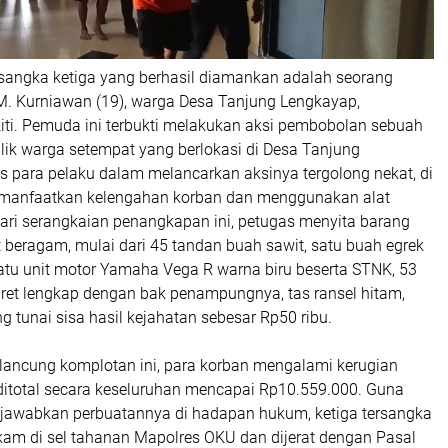
ersangka ketiga yang berhasil diamankan adalah seorang
. Kurniawan (19), warga Desa Tanjung Lengkayap,
ti. Pemuda ini terbukti melakukan aksi pembobolan sebuah
lik warga setempat yang berlokasi di Desa Tanjung
 para pelaku dalam melancarkan aksinya tergolong nekat, di
anfaatkan kelengahan korban dan menggunakan alat
Dari serangkaian penangkapan ini, petugas menyita barang
 beragam, mulai dari 45 tandan buah sawit, satu buah egrek
satu unit motor Yamaha Vega R warna biru beserta STNK, 53
aret lengkap dengan bak penampungnya, tas ransel hitam,
ng tunai sisa hasil kejahatan sebesar Rp50 ribu.
 lancung komplotan ini, para korban mengalami kerugian
 ditotal secara keseluruhan mencapai Rp10.559.000. Guna
awabkan perbuatannya di hadapan hukum, ketiga tersangka
kam di sel tahanan Mapolres OKU dan dijerat dengan Pasal