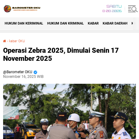
SABTU
8 08 2026
HUKUM DAN KERIMINAL
HUKUM DAN KRIMINAL
KABAR
KABAR DAERAH
KAB
›
kabar OKU
Operasi Zebra 2025, Dimulai Senin 17 November 2025
Operasi Zebra 2025, Dimulai Senin 17
November 2025
Barometer OKU
November 16, 2025 WIB